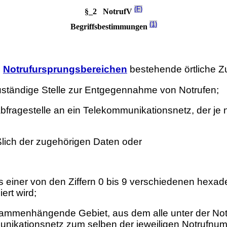
(F)
§_2 NotrufV
(1)
Begriffsbestimmungen
n
Notrufursprungsbereichen
bestehende örtliche Zu
uständige Stelle zur Entgegennahme von Notrufen;
abfragestelle an ein Telekommunikationsnetz, der je
ßlich der zugehörigen Daten oder
einer von den Ziffern 0 bis 9 verschiedenen hexadezi
ert wird;
sammenhängende Gebiet, aus dem alle unter der Not
nikationsnetz zum selben der jeweiligen Notrufn