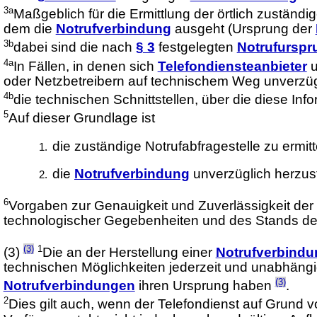
3a
Maßgeblich für die Ermittlung der örtlich zuständ
dem die
Notrufverbindung
ausgeht (Ursprung der
3b
dabei sind die nach
§ 3
festgelegten
Notrufurspr
4a
In Fällen, in denen sich
Telefondiensteanbieter
u
oder Netzbetreibern auf technischem Weg unverzügl
4b
die technischen Schnittstellen, über die diese 
5
Auf dieser Grundlage ist
die zuständige Notrufabfragestelle zu ermit
die
Notrufverbindung
unverzüglich herzust
6
Vorgaben zur Genauigkeit und Zuverlässigkeit der 
technologischer Gegebenheiten und des Stands der
(3)
1
(3)
Die an der Herstellung einer
Notrufverbindu
technischen Möglichkeiten jederzeit und unabhäng
(3)
Notrufverbindungen
ihren Ursprung haben
.
2
Dies gilt auch, wenn der Telefondienst auf Grund