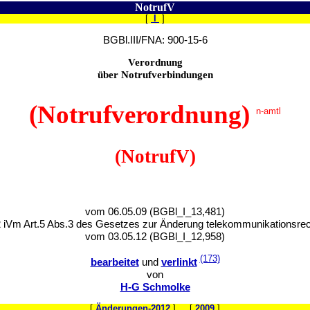
NotrufV
[
I
]
BGBl.III/FNA: 900-15-6
Verordnung
über Notrufverbindungen
(Notrufverordnung)
n-amtl
(NotrufV)
vom 06.05.09 (BGBl_I_13,481)
2 iVm Art.5 Abs.3 des Gesetzes zur Änderung telekommunikationsre
vom 03.05.12 (BGBl_I_12,958)
(173)
bearbeitet
und
verlinkt
von
H-G Schmolke
[
Änderungen-2012
] [
2009
]