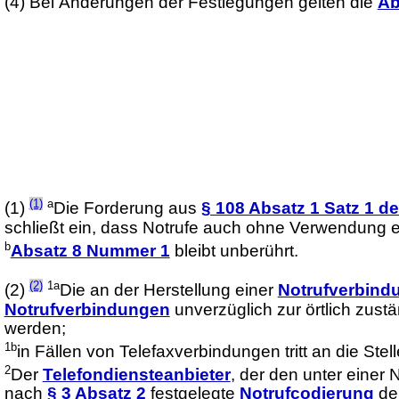
(4)
Bei Änderungen der Festlegungen gelten die
Ab
(1)
a
(1)
Die Forderung aus
§ 108 Absatz 1 Satz 1 
schließt ein, dass Notrufe auch ohne Verwendung e
b
Absatz 8 Nummer 1
bleibt unberührt.
(2)
1a
(2)
Die an der Herstellung einer
Notrufverbind
Notrufverbindungen
unverzüglich zur örtlich zustä
werden;
1b
in Fällen von Telefaxverbindungen tritt an die Stel
2
Der
Telefondiensteanbieter
, der den unter eine
nach
§ 3 Absatz 2
festgelegte
Notrufcodierung
der