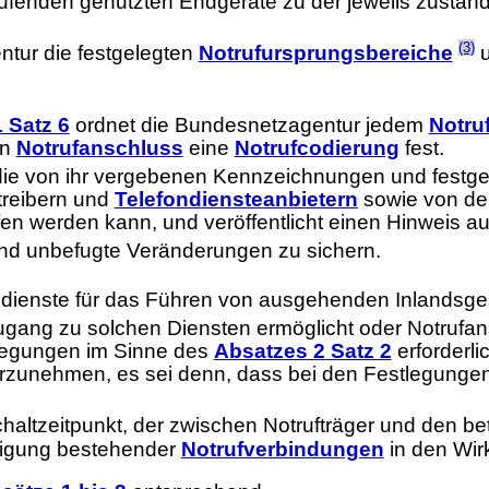
trufenden genutzten Endgeräte zu der jeweils zustä
(3)
ntur die festgelegten
Notrufursprungsbereiche
u
 Satz 6
ordnet die Bundesnetzagentur jedem
Notru
en
Notrufanschluss
eine
Notrufcodierung
fest.
wie die von ihr vergebenen Kennzeichnungen und festg
treibern und
Telefondiensteanbietern
sowie von d
n werden kann, und veröffentlicht einen Hinweis auf 
 und unbefugte Veränderungen zu sichern.
nsdienste für das Führen von ausgehenden Inlands
ugang zu solchen Diensten ermöglicht oder Notrufans
tlegungen im Sinne des
Absatzes 2 Satz 2
erforderli
orzunehmen, es sei denn, dass bei den Festlegung
ltzeitpunkt, der zwischen Notrufträger und den be
htigung bestehender
Notrufverbindungen
in den Wir