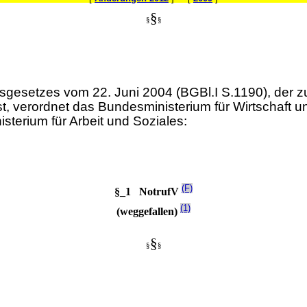
§
§
§
esetzes vom 22. Juni 2004 (BGBl.I S.1190), der zul
st, verordnet das Bundesministerium für Wirtschaft
terium für Arbeit und Soziales:
(F)
§_1 NotrufV
(1)
(weggefallen)
§
§
§