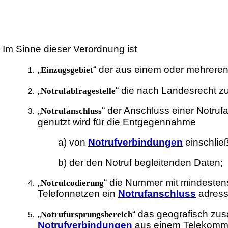
Im Sinne dieser Verordnung ist
„
“ der aus einem oder mehrere
Einzugsgebiet
„
“ die nach Landesrecht z
Notrufabfragestelle
„
“ der Anschluss einer Notruf
Notrufanschluss
genutzt wird für die Entgegennahme
a) von
Notrufverbindungen
einschlie
b) der den Notruf begleitenden Daten;
„
“ die Nummer mit mindestens 
Notrufcodierung
Telefonnetzen ein
Notrufanschluss
adressi
„
“ das geografisch zu
Notrufursprungsbereich
Notrufverbindungen
aus einem Telekommu