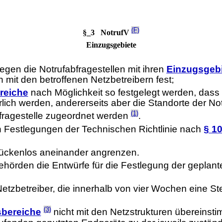
(F)
§_3 NotrufV
Einzugsgebiete
gen die Notrufabfragestellen mit ihren
Einzugsgeb
 mit den betroffenen Netzbetreibern fest;
reiche
nach Möglichkeit so festgelegt werden, dass e
lich werden, andererseits aber die Standorte der N
(1)
bfragestelle zugeordnet werden
.
Festlegungen der Technischen Richtlinie nach
§ 1
lückenlos aneinander angrenzen.
Behörden die Entwürfe für die Festlegung der geplan
Netzbetreiber, die innerhalb von vier Wochen eine S
(3)
sbereiche
nicht mit den Netzstrukturen übereinst