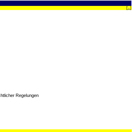
[
]
‹
chtlicher Regelungen