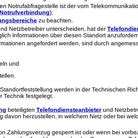
igen Notrufabfragestelle ist der vom Telekommunikati
Notrufverbindung
);
ungsbereiche
zu beachten.
nd Netzbetreiber unterscheiden, hat der
Telefondie
ich Informationen über diesen Standort anzufordern
Informationen angefordert werden, sind durch ange
teln und
ellen.
Standortfeststellung werden in der Technischen Rich
 Technik festgelegt.
ng
beteiligten
Telefondiensteanbieter
und Netzbetr
ig davon herzustellen, in welchem Netz oder bei we
 von Zahlungsverzug gesperrt ist oder wenn bei vorb