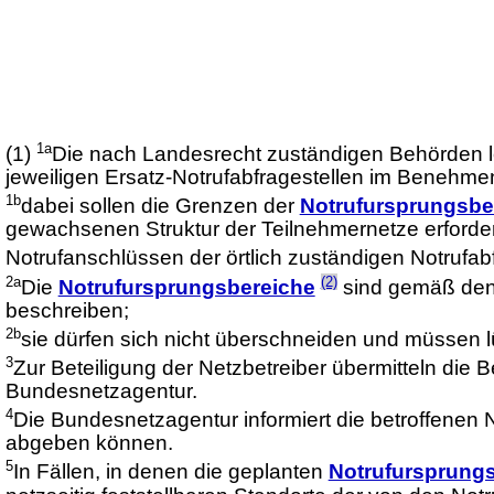
1a
(1)
Die nach Landesrecht zuständigen Behörden le
jeweiligen Ersatz-Notrufabfragestellen im Benehmen
1b
dabei sollen die Grenzen der
Notrufursprungsbe
gewachsenen Struktur der Teilnehmernetze erforder
Notrufanschlüssen der örtlich zuständigen Notrufa
2a
(2)
Die
Notrufursprungsbereiche
sind gemäß den 
beschreiben;
2b
sie dürfen sich nicht überschneiden und müssen 
3
Zur Beteiligung der Netzbetreiber übermitteln die 
Bundesnetzagentur.
4
Die Bundesnetzagentur informiert die betroffenen 
abgeben können.
5
In Fällen, in denen die geplanten
Notrufursprung