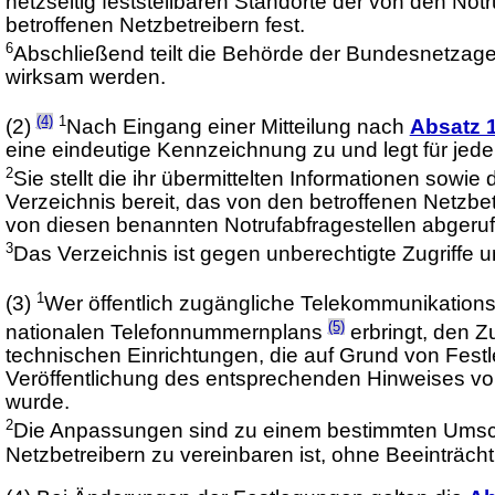
netzseitig feststellbaren Standorte der von den No
betroffenen Netzbetreibern fest.
6
Abschließend teilt die Behörde der Bundesnetzage
wirksam werden.
(4)
1
(2)
Nach Eingang einer Mitteilung nach
Absatz 1
eine eindeutige Kennzeichnung zu und legt für jed
2
Sie stellt die ihr übermittelten Informationen so
Verzeichnis bereit, das von den betroffenen Netzbe
von diesen benannten Notrufabfragestellen abgerufe
3
Das Verzeichnis ist gegen unberechtigte Zugriffe
1
(3)
Wer öffentlich zugängliche Telekommunikatio
(5)
nationalen Telefonnummernplans
erbringt, den Z
technischen Einrichtungen, die auf Grund von Fes
Veröffentlichung des entsprechenden Hinweises v
wurde.
2
Die Anpassungen sind zu einem bestimmten Umscha
Netzbetreibern zu vereinbaren ist, ohne Beeinträc