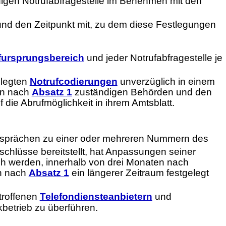
ndigen Notrufabfragestelle im Benehmen mit den
nd den Zeitpunkt mit, zu dem diese Festlegungen
fursprungsbereich
und jeder Notrufabfragestelle je
elegten
Notrufcodierungen
unverzüglich in einem
en nach
Absatz 1
zuständigen Behörden und den
die Abrufmöglichkeit in ihrem Amtsblatt.
gesprächen zu einer oder mehreren Nummern des
chlüsse bereitstellt, hat Anpassungen seiner
ch werden, innerhalb von drei Monaten nach
en nach
Absatz 1
ein längerer Zeitraum festgelegt
troffenen
Telefondiensteanbietern
und
kbetrieb zu überführen.