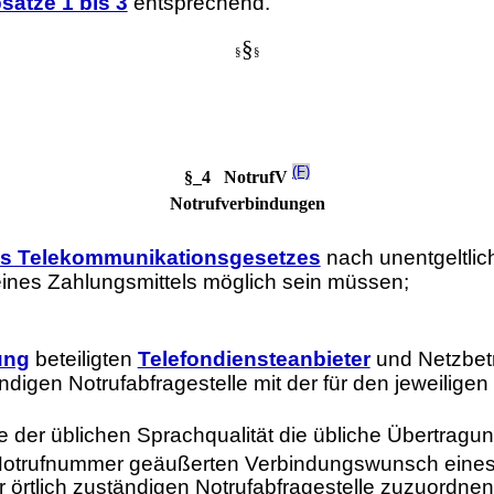
sätze 1 bis 3
entsprechend.
§
§
§
(F)
§_4 NotrufV
Notrufverbindungen
des Telekommunikationsgesetzes
nach unentgeltlic
ines Zahlungsmittels möglich sein müssen;
ung
beteiligten
Telefondiensteanbieter
und Netzbetr
ndigen Notrufabfragestelle mit der für den jeweiligen
le der üblichen Sprachqualität die übliche Übertragun
r Notrufnummer geäußerten Verbindungswunsch eines
 örtlich zuständigen Notrufabfragestelle zuzuordnen