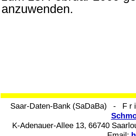
anzuwenden.
Saar-Daten-Bank (SaDaBa) - F r i s 
Schmo
K-Adenauer-Allee 13, 66740 Saarlou
Email:
h