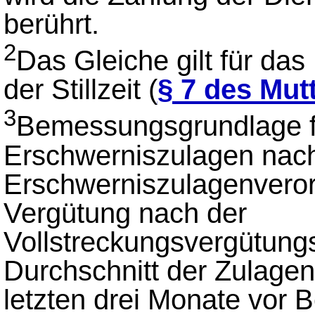
berührt.
2
Das Gleiche gilt für da
der Stillzeit (
§ 7 des Mut
3
Bemessungsgrundlage f
Erschwerniszulagen nac
Erschwerniszulagenveror
Vergütung nach der
Vollstreckungsvergütungs
Durchschnitt der Zulage
letzten drei Monate vor 