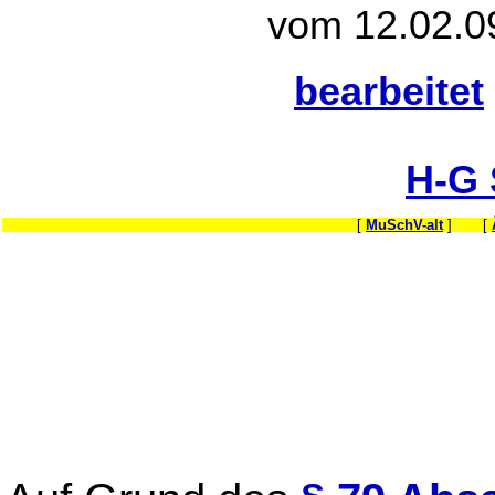
vom 12.02.0
bearbeitet
H-G
[
MuSchV-alt
] [