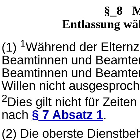
§_8 M
Entlassung wäh
1
(1)
Während der Elternze
Beamtinnen und Beamten
Beamtinnen und Beamten
Willen nicht ausgesproc
2
Dies gilt nicht für Zeite
nach
§ 7 Absatz 1
.
(2)
Die oberste Dienstb