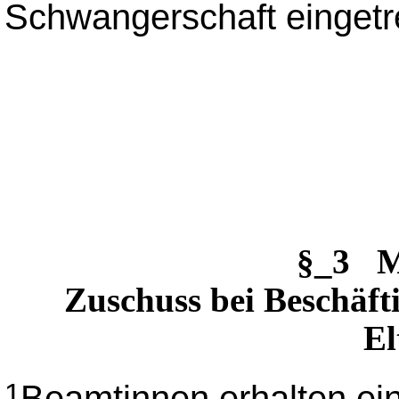
Schwangerschaft eingetre
§_3 M
Zuschuss bei Beschäft
El
Beamtinnen erhalten ei
1