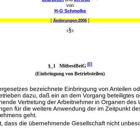
von
H-G Schmolke
[
Änderungen-2006
]
§
§
§
(F)
§_1 MitbestBeiG
(Einbringung von Betriebsteilen)
esetzes bezeichnete Einbringung von Anteilen ode
trieben dazu, daß ein an dem Vorgang beteiligtes od
ende Vertretung der Arbeitnehmer in Organen des Un
ngen für die weitere Anwendung der im Zeitpunkt d
nehmens geht.
t, dass die übernehmende Gesellschaft nicht unbesc