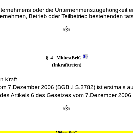
ernehmens oder die Unternehmenszugehörigkeit eines 
ernehmen, Betrieb oder Teilbetrieb bestehenden ta
§
§
§
(F)
§_4 MitbestBeiG
(Inkrafttreten)
n Kraft.
om 7.Dezember 2006 (BGBl.I S.2782) ist erstmals a
des Artikels 6 des Gesetzes vom 7.Dezember 2006 
§
§
§
MitbestBeiG