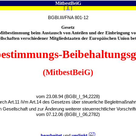
MitbestBeiG
[
I
]
BGBl.III/FNA 801-12
Gesetz
 Mitbestimmung beim Austausch von Anteilen und der Einbringung vo
ellschaften verschiedener Mitgliedstaaten der Europäischen Union bet
estimmungs-Beibehaltungsg
(MitbestBeiG)
vom 23.08.94 (BGBl_I_94,2228)
durch Art.11 iVm Art.14 des Gesetzes über steuerliche Begleitmaßnah
 Gesellschaft und zur Änderung weiterer steuerrechtlicher Vorschri
vom 07.12.06 (BGBl_I_06,2782)
(27)
bearbeitet
und
verlinkt