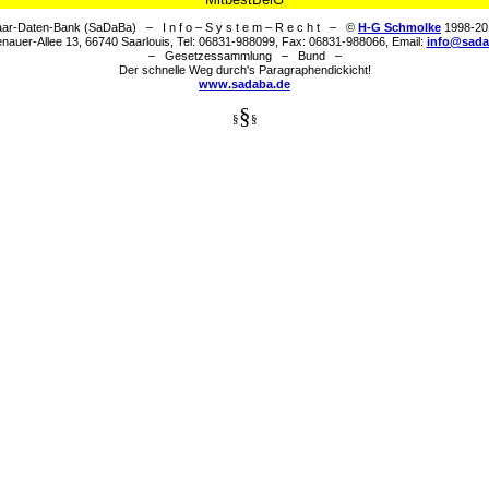
ar-Daten-Bank (SaDaBa) – I n f o – S y s t e m – R e c h t – ©
H-G Schmolke
1998-20
nauer-Allee 13, 66740 Saarlouis, Tel: 06831-988099, Fax: 06831-988066, Email:
info@sada
– Gesetzessammlung – Bund –
Der schnelle Weg durch's Paragraphendickicht!
www.sadaba.de
§
§
§