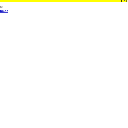
[
]
10
ba.de