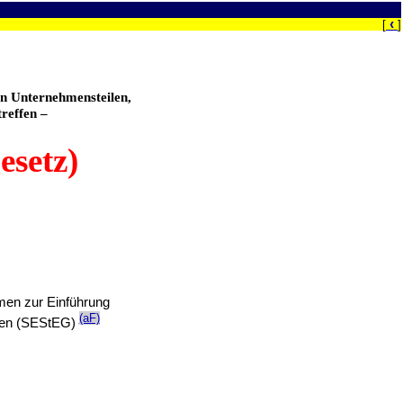
‹
[
]
n Unternehmensteilen,
reffen –
esetz)
men zur Einführung
(aF)
ften (SEStEG)