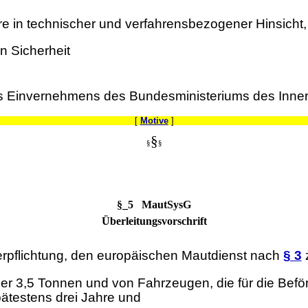
ere in technischer und verfahrensbezogener Hinsicht,
n Sicherheit
s Einvernehmens des Bundesministeriums des Inner
[
Motive
]
§
§
§
§_5 MautSysG
Überleitungsvorschrift
Verpflichtung, den europäischen Mautdienst nach
§ 3
z
er 3,5 Tonnen und von Fahrzeugen, die für die Bef
pätestens drei Jahre und