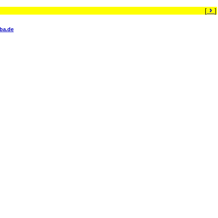
›
[
]
ba.de