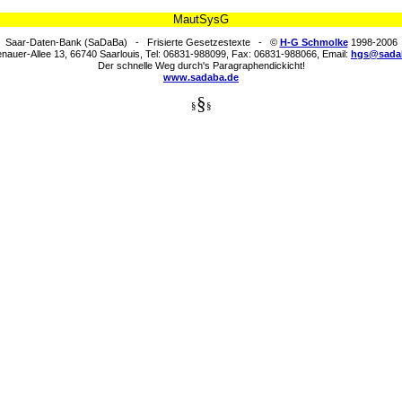
MautSysG
Saar-Daten-Bank (SaDaBa) - Frisierte Gesetzestexte - ©
H-G Schmolke
1998-2006
nauer-Allee 13, 66740 Saarlouis, Tel: 06831-988099, Fax: 06831-988066, Email:
hgs@sada
Der schnelle Weg durch's Paragraphendickicht!
www.sadaba.de
§
§
§