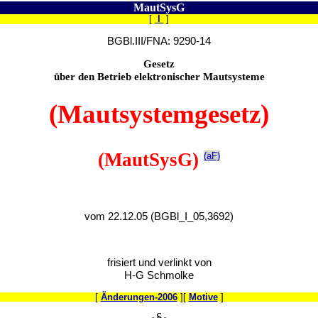
MautSysG
[
I
]
BGBl.III/FNA: 9290-14
Gesetz
über den Betrieb elektronischer Mautsysteme
(Mautsystemgesetz)
(MautSysG)
(aF)
vom 22.12.05 (BGBl_I_05,3692)
frisiert und verlinkt von
H-G Schmolke
[
Änderungen-2006
][
Motive
]
§