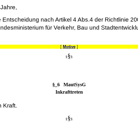
 Jahre,
tscheidung nach Artikel 4 Abs.4 der Richtlinie 2004
ndesministerium für Verkehr, Bau und Stadtentwick
[
Motive
]
§
§
§
§_6 MautSysG
Inkrafttreten
 Kraft.
§
§
§