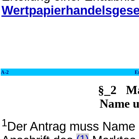
Wertpapierhandelsgese
A-2
E
§_2 M
Name u
1
Der Antrag muss Name o