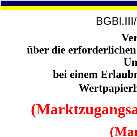
BGBl.III
Ve
über die erforderlich
Un
bei einem Erlaubn
Wertpapierh
(Marktzugangs
(Ma