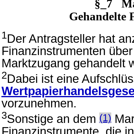
§_7 M
Gehandelte 
1
Der Antragsteller hat a
Finanzinstrumenten über
Marktzugang gehandelt w
2
Dabei ist eine Aufschlü
Wertpapierhandelsgese
vorzunehmen.
3
Sonstige an dem
Mar
(1)
Finanzinstrumente, die i