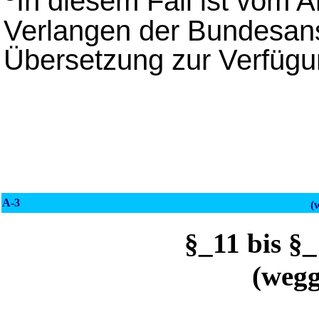
In diesem Fall ist vom A
Verlangen der Bundesans
Übersetzung zur Verfügun
A-3
(
§_11 bis 
(wegg