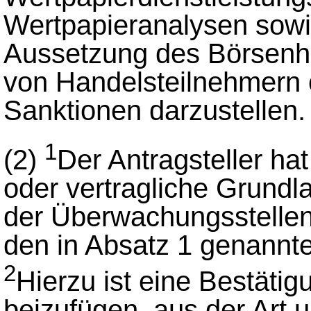
Wertpapieranalysen sowi
Aussetzung des Börsenh
von Handelsteilnehmern 
Sanktionen darzustellen.
1
(2)
Der Antragsteller ha
oder vertragliche Grundl
der Überwachungsstellen
den in Absatz 1 genannt
2
Hierzu ist eine Bestäti
beizufügen, aus der Art