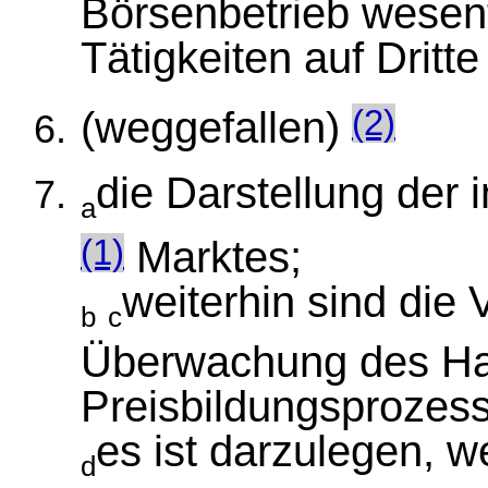
Börsenbetrieb wesen
Tätigkeiten auf Dritt
(weggefallen)
(2)
die Darstellung der 
a
Marktes;
(1)
weiterhin sind die 
b
c
Überwachung des Ha
Preisbildungsprozess
es ist darzulegen, w
d