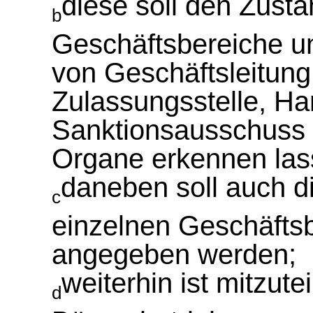
diese soll den Zustä
b
Geschäftsbereiche u
von Geschäftsleitung,
Zulassungsstelle, H
Sanktionsausschuss 
Organe erkennen las
daneben soll auch d
c
einzelnen Geschäfts
angegeben werden;
weiterhin ist mitzut
d