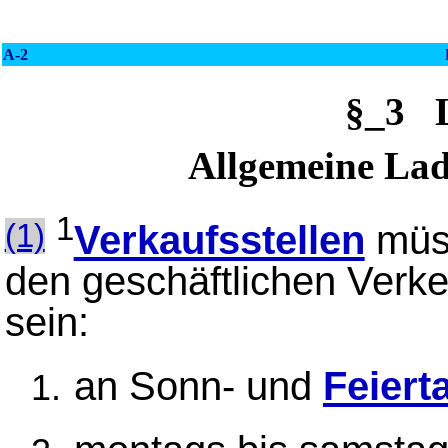
A-2
§_3 
Allgemeine Lad
1
Verkaufsstellen
müss
(1)
den geschäftlichen Verk
sein:
an Sonn- und
Feiert