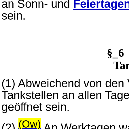
an Sonn- und
Feiertage
sein.
§_6
Tan
(1) Abweichend von den 
Tankstellen an allen Ta
geöffnet sein.
(Ow)
(2)
An Werktagen wä