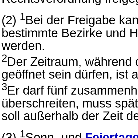
1
(2)
Bei der Freigabe kan
bestimmte Bezirke und 
werden.
2
Der Zeitraum, während
geöffnet sein dürfen, ist
3
Er darf fünf zusammenh
überschreiten, muss spä
soll außerhalb der Zeit d
1
(3)
Sonn- und
Feiertag