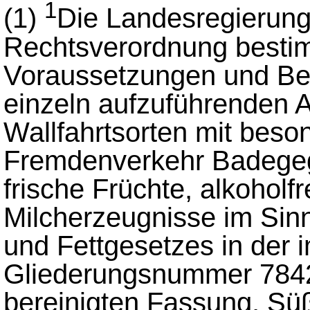
1
(1)
Die Landesregierun
Rechtsverordnung besti
Voraussetzungen und Bed
einzeln aufzuführenden A
Wallfahrtsorten mit beso
Fremdenverkehr Badegeg
frische Früchte, alkoholf
Milcherzeugnisse im Sinn
und Fettgesetzes in der i
Gliederungsnummer 7842-
bereinigten Fassung, S