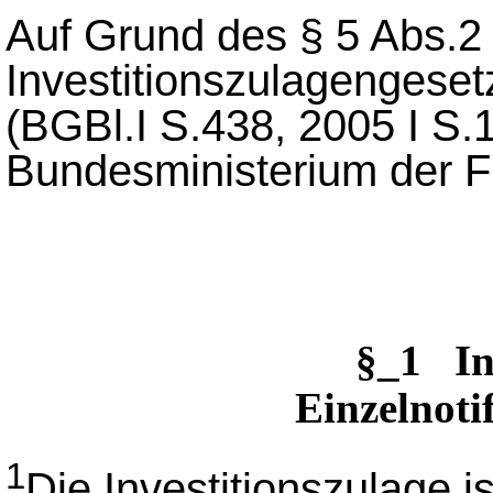
Auf Grund des § 5 Abs.2
Investitionszulagengese
(BGBl.I S.438, 2005 I S.
Bundesministerium der F
§_1 I
Einzelnoti
1
Die Investitionszulage i