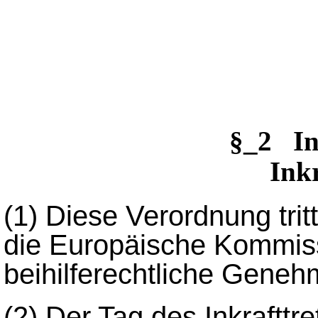
§_2 I
Inkr
(1)
Diese Verordnung trit
die Europäische Kommissi
beihilferechtliche Genehm
(2)
Der Tag des Inkrafttre