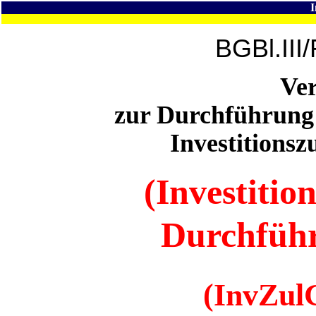
BGBl.III
Ve
zur Durchführung 
Investitionsz
(Investitio
Durchfüh
(InvZu