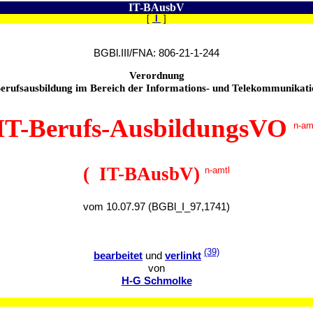
IT-BAusbV
[
I
]
BGBl.III/FNA: 806-21-1-244
Verordnung
Berufsausbildung im Bereich der Informations- und Telekommunikati
IT-Berufs-AusbildungsVO
n-am
( IT-BAusbV)
n-amtl
vom 10.07.97 (BGBl_I_97,1741)
(39)
bearbeitet
und
verlinkt
von
H-G Schmolke