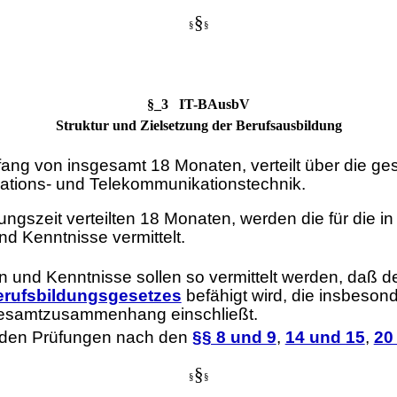
§
§
§
§_3 IT-BAusbV
Struktur und Zielsetzung der Berufsausbildung
mfang von insgesamt 18 Monaten, verteilt über die 
rmations- und Telekommunikationstechnik.
ungszeit verteilten 18 Monaten, werden die für die i
nd Kenntnisse vermittelt.
n und Kenntnisse sollen so vermittelt werden, daß d
erufsbildungsgesetzes
befähigt wird, die insbeson
 Gesamtzusammenhang einschließt.
n den Prüfungen nach den
§§ 8 und 9
,
14 und 15
,
20
§
§
§