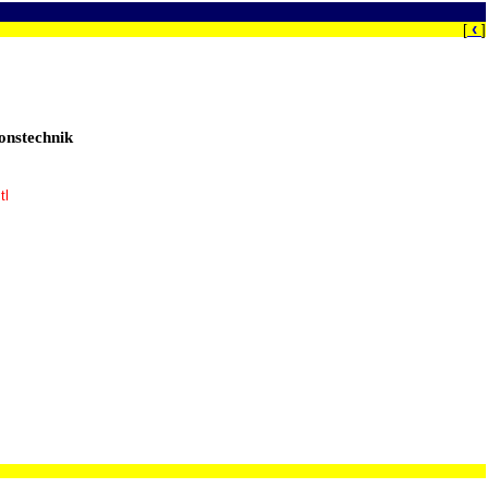
‹
[
]
onstechnik
tl