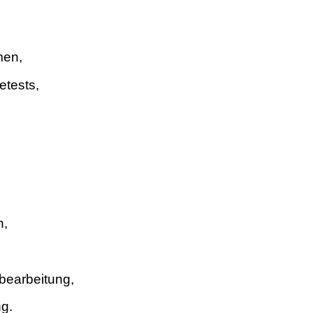
men,
etests,
n,
bearbeitung,
ng.