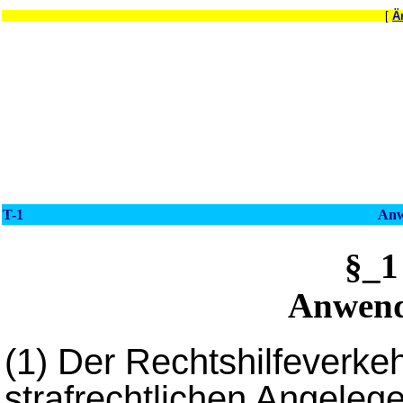
[
Ä
T-1
Anw
§_
Anwend
(1)
Der Rechtshilfeverke
strafrechtlichen Angelege