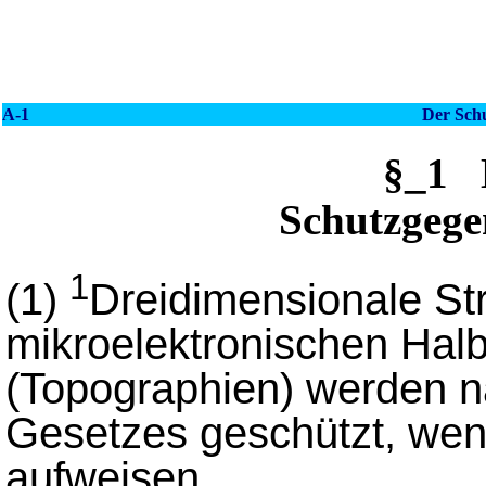
A-1
Der Sch
§_1 
Schutzgege
1
(1)
Dreidimensionale St
mikroelektronischen Halb
(Topographien) werden 
Gesetzes geschützt, wen
aufweisen.