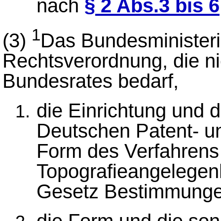
nach
§ 2 Abs.3 bis 6
1
(3)
Das Bundesministeriu
Rechtsverordnung, die n
Bundesrates bedarf,
die Einrichtung und
Deutschen Patent- u
Form des Verfahrens
Topografieangelegenh
Gesetz Bestimmungen
die Form und die son