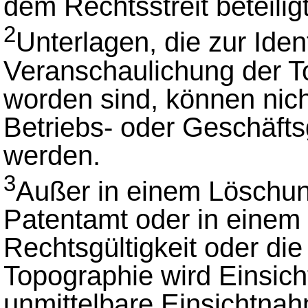
dem Rechtsstreit beteiligt
2
Unterlagen, die zur Iden
Veranschaulichung der T
worden sind, können nich
Betriebs- oder Geschäft
werden.
3
Außer in einem Löschu
Patentamt oder in einem 
Rechtsgültigkeit oder di
Topographie wird Einsich
unmittelbare Einsichtna