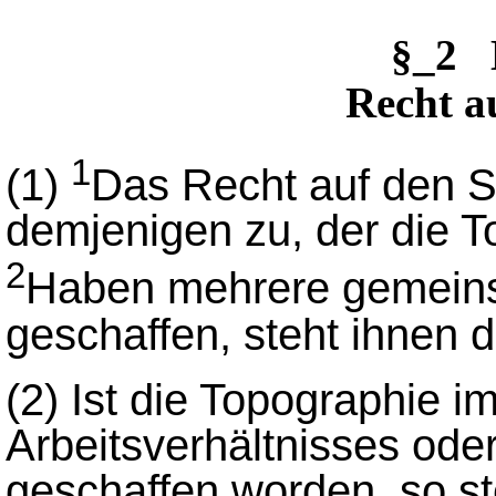
§_2 
Recht a
1
(1)
Das Recht auf den S
demjenigen zu, der die T
2
Haben mehrere gemeins
geschaffen, steht ihnen 
(2)
Ist die Topographie 
Arbeitsverhältnisses ode
geschaffen worden, so s