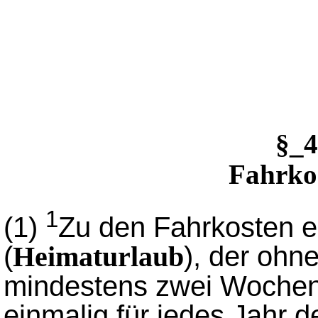
§_
Fahrko
1
(1)
Zu den Fahrkosten e
(
), der ohn
Heimaturlaub
mindestens zwei Wochen 
einmalig für jedes Jahr d