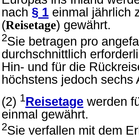
nach
§ 1
einmal jährlich 
(
) gewährt.
Reisetage
2
Sie betragen pro angef
durchschnittlich erforderl
Hin- und für die Rückrei
höchstens jedoch sechs A
1
(2)
Reisetage
werden fü
einmal gewährt.
2
Sie verfallen mit dem E