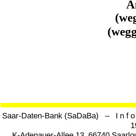
A
(weg
(wegg
Saar-Daten-Bank (SaDaBa) – I n f o 
1
K-Adenauer-Allee 13, 66740 Saarlou