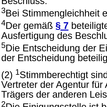
Beschluss.
3
Bei Stimmengleichheit e
4
Der gemäß
§ 7
beteiligt
Ausfertigung des Beschl
5
Die Entscheidung der Ein
der Entscheidung beteili
1
(2)
Stimmberechtigt sind
Vertreter der Agentur für
Trägers der anderen Leis
2
Die Einigungsstelle ist 