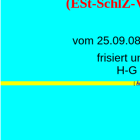
(ESt-SchlZ-
vom 25.09.08
frisiert 
H-G
[
Ä