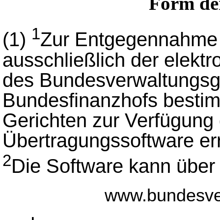
Form de
1
(1)
Zur Entgegennahme e
ausschließlich der elektr
des Bundesverwaltungsge
Bundesfinanzhofs bestim
Gerichten zur Verfügung 
Übertragungssoftware err
2
Die Software kann über 
www.bundesver