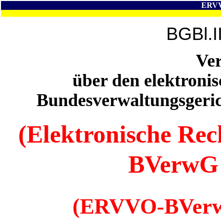
ERV
BGBl.I
Ve
über den elektroni
Bundesverwaltungsgeric
(Elektronische Re
BVerwG
(ERVVO-BVer