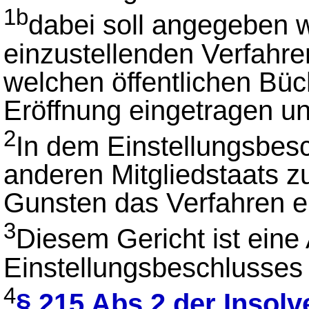
1b
dabei soll angegeben w
einzustellenden Verfahr
welchen öffentlichen Büc
Eröffnung eingetragen un
2
In dem Einstellungsbesc
anderen Mitgliedstaats 
Gunsten das Verfahren ei
3
Diesem Gericht ist eine
Einstellungsbeschlusses
4
§ 215 Abs.2 der Insol