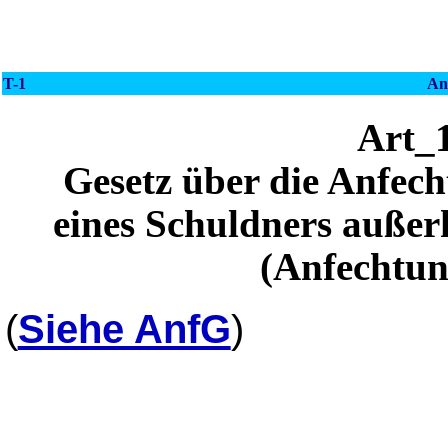
T-1
An
Art_
Gesetz über die Anfec
eines Schuldners außer
(Anfechtun
(
Siehe AnfG
)