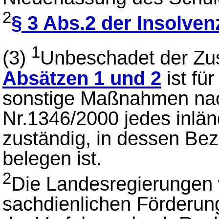
2
§ 3 Abs.2 der Insolve
1
(3)
Unbeschadet der Zus
Absätzen 1 und 2
ist fü
sonstige Maßnahmen nac
Nr.1346/2000 jedes inlän
zuständig, in dessen Be
belegen ist.
2
Die Landesregierungen 
sachdienlichen Förderun