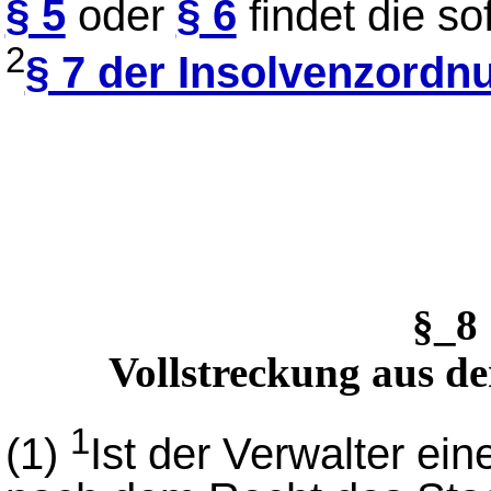
§ 5
oder
§ 6
findet die so
2
§ 7 der Insolvenzordn
§_8
Vollstreckung aus d
1
(1)
Ist der Verwalter ei