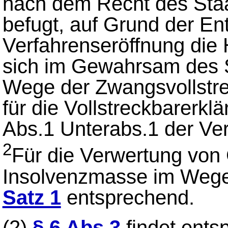
nach dem Recht des Staa
befugt, auf Grund der En
Verfahrenseröffnung die
sich im Gewahrsam des S
Wege der Zwangsvollstre
für die Vollstreckbarerklä
Abs.1 Unterabs.1 der Ve
2
Für die Verwertung von
Insolvenzmasse im Wege 
Satz 1
entsprechend.
(2)
§ 6 Abs.3
findet ent