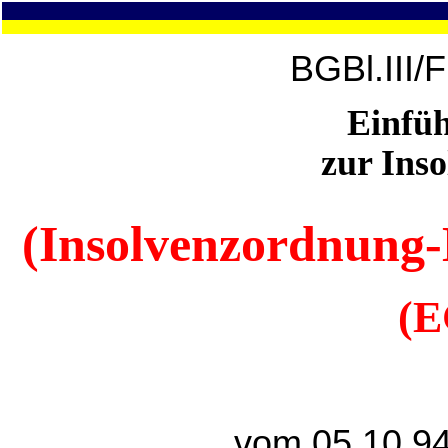
BGBl.III/
Einfüh
zur Ins
(Insolvenzordnung-
(E
vom 05.10.94