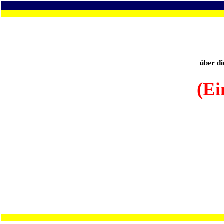
über d
(Ei