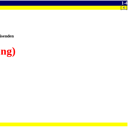
1-4
‹
[
]
isenden
ung)