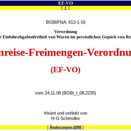
EF-VO
[
I
]
BGBl/FNA: 613-1-16
Verordnung
ie Einfuhrabgabenfreiheit von Waren im persönlichen Gepäck von Re
nreise-Freimengen-Verordn
(EF-VO)
vom 24.11.08 (BGBl_I_08,2235)
frisiert und verlinkt von
H-G Schmolke
[
Änderungen-2008
]