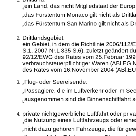
ein Land, das nicht Mitgliedstaat der Europ
a
das Fürstentum Monaco gilt nicht als Drittl
b
das Fürstentum San Marino gilt nicht als D
c
Drittlandsgebiet:
ein Gebiet, in dem die Richtlinie 2006/1
S.1, 2007 Nr.L 335 S.6), zuletzt geändert d
92/12/EWG des Rates vom 25.Februar 1992 
verbrauchsteuerpflichtiger Waren (ABl.EG Nr
des Rates vom 16.November 2004 (ABl.EU Nr.
Flug- oder Seereisende:
a
Passagiere, die im Luftverkehr oder im See
a
ausgenommen sind die Binnenschifffahrt sow
b
private nichtgewerbliche Luftfahrt oder priv
die Nutzung eines Luftfahrzeugs oder ein
a
nicht dazu gehören Fahrzeuge, die für gew
b