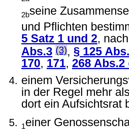
seine Zusammenset
2b
und Pflichten besti
5 Satz 1 und 2
, nac
Abs.3
,
§ 125 Abs
(3)
170
,
171
,
268 Abs.2
einem Versicherungsv
in der Regel mehr al
dort ein Aufsichtsrat 
einer Genossenscha
1