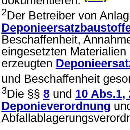
dokumentieren.
2
Der Betreiber von Anlag
Deponieersatzbaustoff
Beschaffenheit, Annahme
eingesetzten Materialien
erzeugten
Deponieersat
und Beschaffenheit geso
3
Die §§
8
und
10 Abs.1, 
Deponieverordnung
und
Abfallablagerungsverord