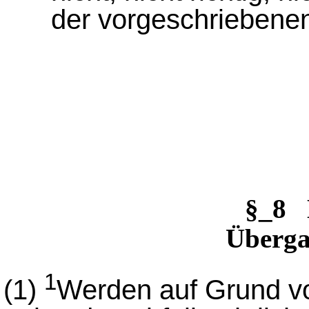
der vorgeschriebene
§_8 
Überga
1
(1)
Werden auf Grund v