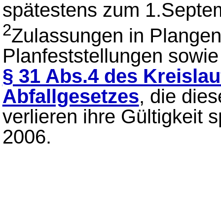
spätestens zum 1.Septem
2
Zulassungen in Plange
Planfeststellungen sowi
§ 31 Abs.4 des Kreislau
Abfallgesetzes
, die die
verlieren ihre Gültigkei
2006.