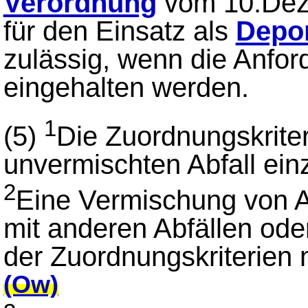
Verordnung
vom 10.Dez
für den Einsatz als
Depon
zulässig, wenn die Anfo
eingehalten werden.
1
(5)
Die Zuordnungskrite
unvermischten Abfall ein
2
Eine Vermischung von A
mit anderen Abfällen ode
der Zuordnungskriterien
(Ow)