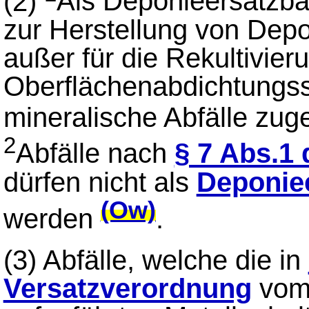
(2)
Als Deponieersatzbau
zur Herstellung von Depo
außer für die Rekultivier
Oberflächenabdichtungss
mineralische Abfälle zu
2
Abfälle nach
§ 7 Abs.1
dürfen nicht als
Deponiee
(Ow)
werden
.
(3)
Abfälle, welche die in
Versatzverordnung
vom 