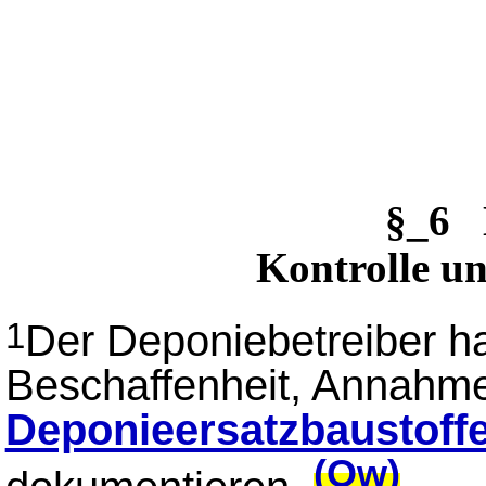
§_6 
Kontrolle u
Der Deponiebetreiber ha
1
Beschaffenheit, Annahme
Deponieersatzbaustoff
(Ow)