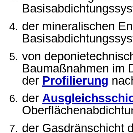
Basisabdichtungssys
der mineralischen E
Basisabdichtungssys
von deponietechnisc
Baumaßnahmen im D
der
Profilierung
nac
der
Ausgleichsschi
Oberflächenabdichtu
der Gasdränschicht 