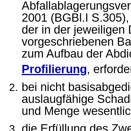
Abfallablagerungsve
2001 (BGBl.I S.305)
der in der jeweilige
vorgeschriebenen B
zum Aufbau der Abdi
Profilierung
, erforde
bei nicht basisabged
auslaugfähige Schadst
und Menge wesentlic
die Erfüllung des Zw