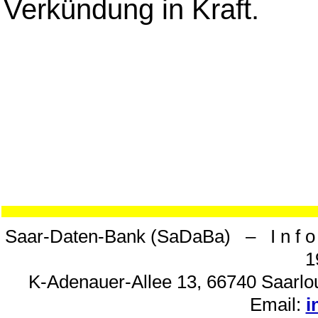
Verkündung in Kraft.
Saar-Daten-Bank (SaDaBa) – I n f o 
1
K-Adenauer-Allee 13, 66740 Saarlou
Email:
i