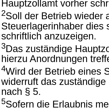
Hauptzollamt vorher schri
2
Soll der Betrieb wiede
Steuerlagerinhaber dies
schriftlich anzuzeigen.
3
Das zuständige Hauptzol
hierzu Anordnungen tref
4
Wird der Betrieb eines S
widerruft das zuständige
nach § 5.
5
Sofern die Erlaubnis me