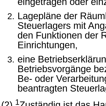
eingetragen oder ein
Lagepläne der Räuml
Steuerlagers mit Ang
den Funktionen der 
Einrichtungen,
eine Betriebserkläru
Betriebsvorgänge bez
Be- oder Verarbeitun
beantragten Steuerla
1
(2)
Zuständig ist das Ha