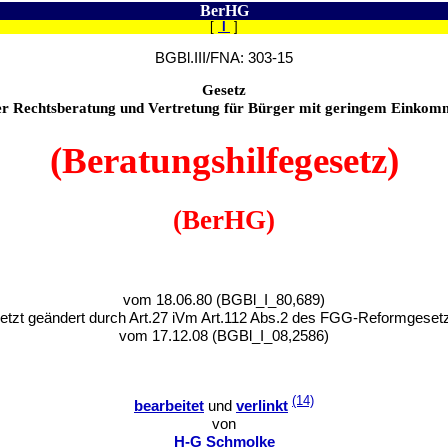
BerHG
[
I
]
BGBl.III/FNA: 303-15
Gesetz
er Rechtsberatung und Vertretung für Bürger mit geringem Einkom
(Beratungshilfegesetz)
(BerHG)
vom 18.06.80 (BGBl_I_80,689)
letzt geändert durch Art.27 iVm Art.112 Abs.2 des FGG-Reformgeset
vom 17.12.08 (BGBl_I_08,2586)
(14)
bearbeitet
und
verlinkt
von
H-G Schmolke