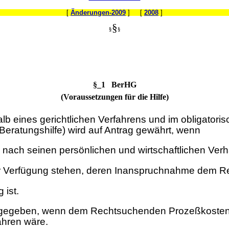
[
Änderungen-2009
] [
2008
]
§
§
§
§_1 BerHG
(Voraussetzungen für die Hilfe)
lb eines gerichtlichen Verfahrens und im obligator
(Beratungshilfe) wird auf Antrag gewährt, wenn
 nach seinen persönlichen und wirtschaftlichen Verh
 zur Verfügung stehen, deren Inanspruchnahme dem 
 ist.
 gegeben, wenn dem Rechtsuchenden Prozeßkostenhil
ähren wäre.