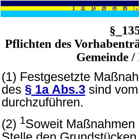
1
11
14
29
45
85
[
«
§_13
Pflichten des Vorhabentr
Gemeinde / 
(1) Festgesetzte Maßna
des
§ 1a Abs.3
sind vom
durchzuführen.
1
(2)
Soweit Maßnahmen z
Stelle den Grundstücke