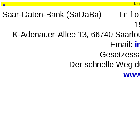
[
]
Bau
«
Saar-Daten-Bank (SaDaBa) – I n f o 
1
K-Adenauer-Allee 13, 66740 Saarlou
Email:
i
– Gesetzes
Der schnelle Weg d
www