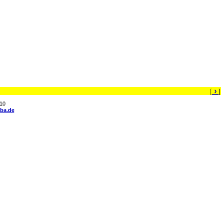
›
[
]
10
ba.de