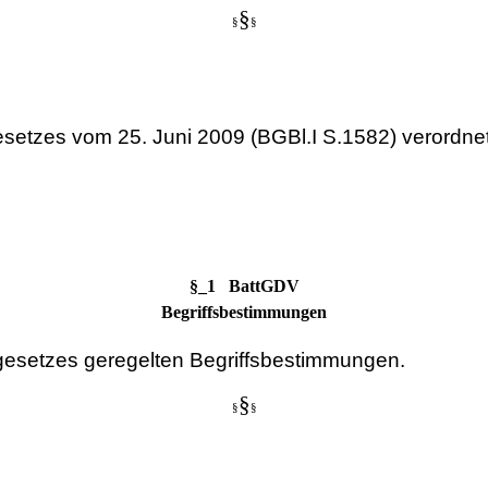
§
§
§
setzes vom 25. Juni 2009 (BGBl.I S.1582) verordne
§_1 BattGDV
Begriffsbestimmungen
egesetzes geregelten Begriffsbestimmungen.
§
§
§