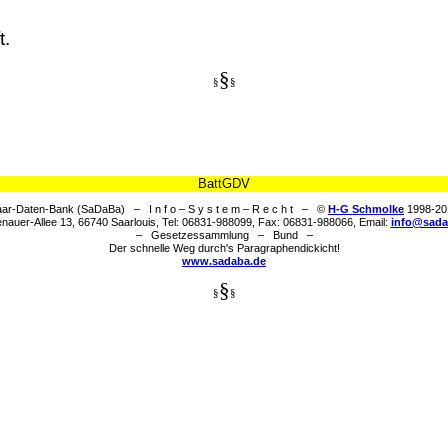
t.
§
§
§
BattGDV
ar-Daten-Bank (SaDaBa) – I n f o – S y s t e m – R e c h t – ©
H-G Schmolke
1998-20
nauer-Allee 13, 66740 Saarlouis, Tel: 06831-988099, Fax: 06831-988066, Email:
info@sada
– Gesetzessammlung – Bund –
Der schnelle Weg durch's Paragraphendickicht!
www.sadaba.de
§
§
§