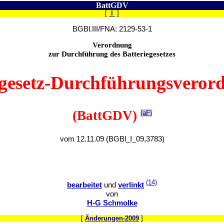
BattGDV
[
I
]
BGBl.III/FNA: 2129-53-1
Verordnung
zur Durchführung des Batteriegesetzes
egesetz-Durchführungsvero
(BattGDV)
(aF)
vom 12.11.09 (BGBl_I_09,3783)
(14)
bearbeitet
und
verlinkt
von
H-G Schmolke
[
Änderungen-2009
]