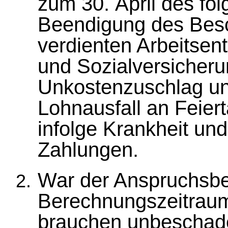
zum 30. April des fo
Beendigung des Besc
verdienten Arbeitsen
und Sozialversicher
Unkostenzuschlag un
Lohnausfall an Feiert
infolge Krankheit un
Zahlungen.
War der Anspruchsbe
Berechnungszeitraum 
brauchen unbeschade