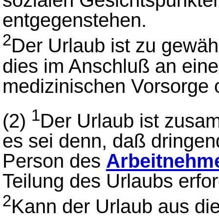
sozialen Gesichtspunkte
entgegenstehen.
2
Der Urlaub ist zu gewä
dies im Anschluß an ei
medizinischen Vorsorge o
1
(2)
Der Urlaub ist zus
es sei denn, daß dringend
Person des
Arbeitnehm
Teilung des Urlaubs erfo
2
Kann der Urlaub aus di