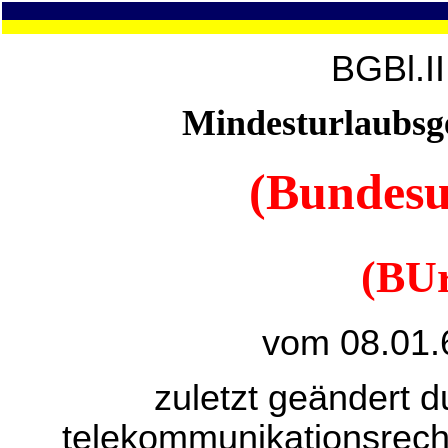
BGBl.I
Mindesturlaubsg
(Bundesu
(BU
vom 08.01.
zuletzt geändert d
telekommunikationsrech