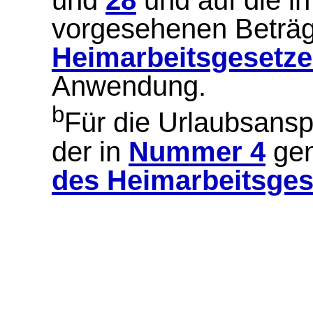
und
28
und auf die i
vorgesehenen Betr
Heimarbeitsgesetz
Anwendung.
b
Für die Urlaubsansp
der in
Nummer 4
gen
des Heimarbeitsges