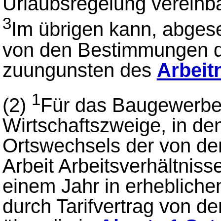
Urlaubsregelung vereinbar
3
Im übrigen kann, abge
von den Bestimmungen d
zuungunsten des
Arbeit
1
(2)
Für das Baugewerbe 
Wirtschaftszweige, in de
Ortswechsels der von den
Arbeit Arbeitsverhältniss
einem Jahr in erheblich
durch Tarifvertrag von d