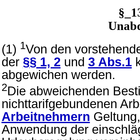
§_1
Unabd
1
(1)
Von den vorstehende
der
§§ 1, 2
und
3 Abs.1
k
abgewichen werden.
2
Die abweichenden Bes
nichttarifgebundenen Arb
Arbeitnehmern
Geltung,
Anwendung der einschlägi