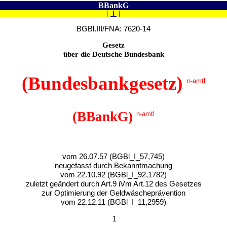
BBankG
[
I
]
BGBl.III/FNA: 7620-14
Gesetz
über die Deutsche Bundesbank
(Bundesbankgesetz)
n-amtl
(BBankG)
n-amtl
vom 26.07.57 (BGBl_I_57,745)
neugefasst durch Bekanntmachung
vom 22.10.92 (BGBl_I_92,1782)
zuletzt geändert durch Art.9 iVm Art.12 des Gesetzes
zur Optimierung der Geldwäscheprävention
vom 22.12.11 (BGBl_I_11,2959)
1