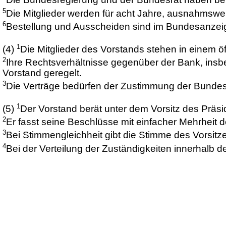
Die Bundesregierung und der Bundesrat haben bei
5
Die Mitglieder werden für acht Jahre, ausnahmsweis
6
Bestellung und Ausscheiden sind im Bundesanzeige
1
(4)
Die Mitglieder des Vorstands stehen in einem öff
2
Ihre Rechtsverhältnisse gegenüber der Bank, insb
Vorstand geregelt.
3
Die Verträge bedürfen der Zustimmung der Bundes
1
(5)
Der Vorstand berät unter dem Vorsitz des Präs
2
Er fasst seine Beschlüsse mit einfacher Mehrheit
3
Bei Stimmengleichheit gibt die Stimme des Vorsit
4
Bei der Verteilung der Zuständigkeiten innerhalb