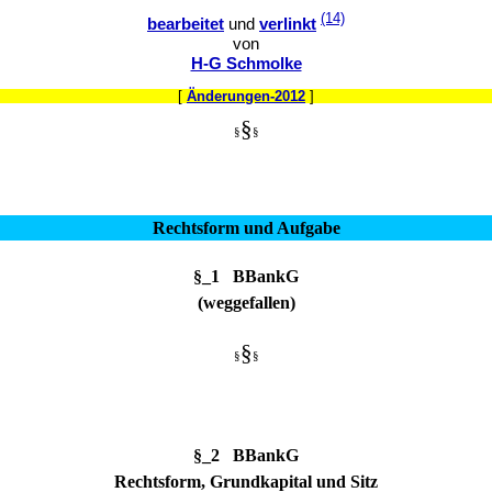
(14)
bearbeitet
und
verlinkt
von
H-G Schmolke
[
Änderungen-2012
]
§
§
§
Rechtsform und Aufgabe
§_1 BBankG
(weggefallen)
§
§
§
§_2 BBankG
Rechtsform, Grundkapital und Sitz