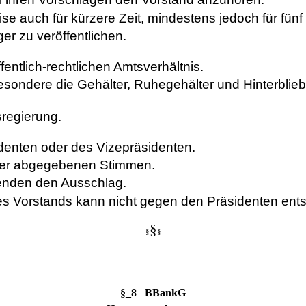
 ihren Vorschlägen den Vorstand anzuhören.
e auch für kürzere Zeit, mindestens jedoch für fünf J
r zu veröffentlichen.
entlich-rechtlichen Amtsverhältnis.
esondere die Gehälter, Ruhegehälter und Hinterbli
regierung.
identen oder des Vizepräsidenten.
 der abgegebenen Stimmen.
zenden den Ausschlag.
 des Vorstands kann nicht gegen den Präsidenten en
§
§
§
§_8 BBankG