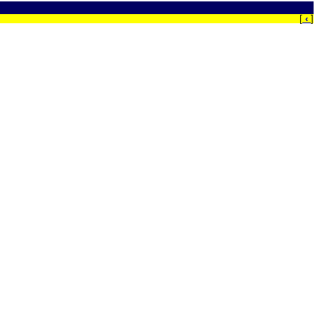
[
‹
]