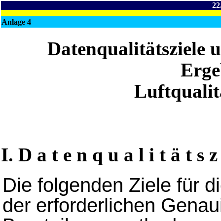
22
Anlage 4
Datenqualitätsziele
Erge
Luftqualit
I. D a t e n q u a l i t ä t s z 
Die folgenden Ziele für di
der erforderlichen Genaui