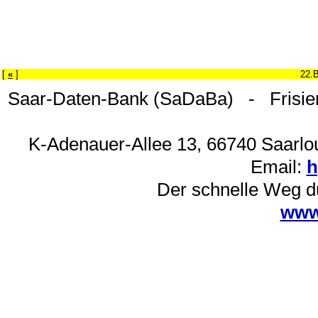
[
«
]
22.
Saar-Daten-Bank (SaDaBa) - Frisie
K-Adenauer-Allee 13, 66740 Saarlou
Email:
h
Der schnelle Weg d
www