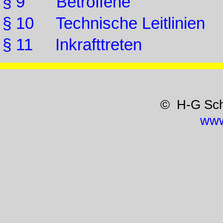
§ 9 Betroffene
§ 10 Technische Leitlinien
§ 11 Inkrafttreten
© H-G Sc
www