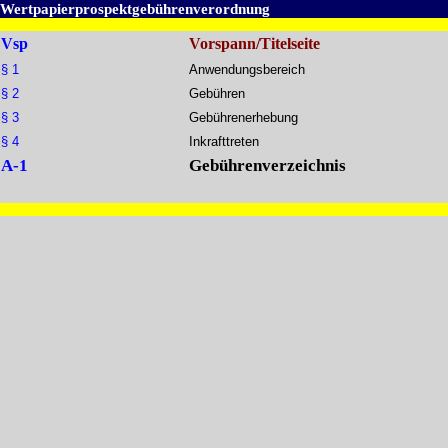
Wertpapierprospektgebührenverordnung
Vsp
Vorspann/Titelseite
§ 1
Anwendungsbereich
§ 2
Gebühren
§ 3
Gebührenerhebung
§ 4
Inkrafttreten
A-1
Gebührenverzeichnis