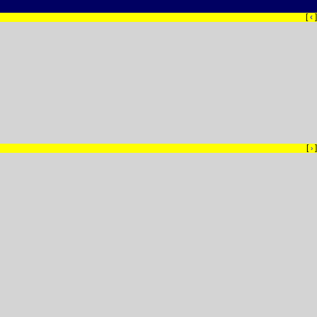
[
‹
]
[
]
›