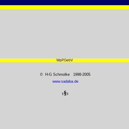
WpPGebV
© H-G Schmolke 1998-2005
www.sadaba.de
§
§
§