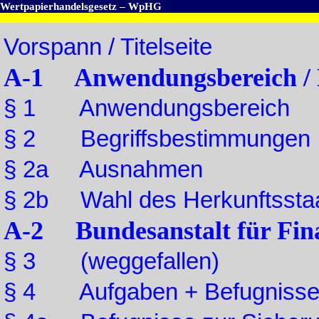
Wertpapierhandelsgesetz – WpHG
Vorspann / Titelseite
A-1 Anwendungsbereich / 
§ 1 Anwendungsbereich
§ 2 Begriffsbestimmungen
§ 2a Ausnahmen
§ 2b Wahl des Herkunftssta
A-2 Bundesanstalt für Fina
§ 3 (weggefallen)
§ 4 Aufgaben + Befugniss