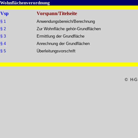
Wohnflächenverordnung
Vsp
Vorspann/Titelseite
§ 1
Anwendungsbereich/Berechnung
§ 2
Zur Wohnfläche gehör-Grundflächen
§ 3
Ermittlung der Grundfläche
§ 4
Anrechnung der Grundflächen
§ 5
Überleitungsvorschrift
© H-G