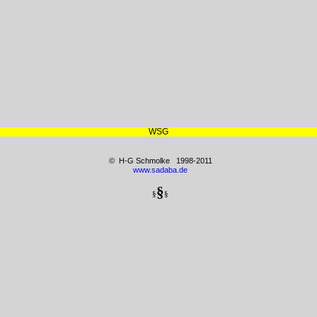
WSG
© H-G Schmolke 1998-2011
www.sadaba.de
§
§
§