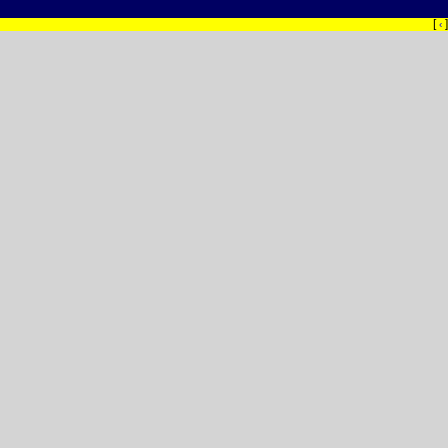
[
]
‹