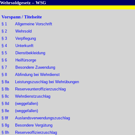
Wehrsoldgesetz – WSG
Vorspann / Titelseite
§ 1 Allgemeine Vorschrift
§ 2 Wehrsold
§ 3 Verpflegung
§ 4 Unterkunft
§ 5 Dienstbekleidung
§ 6 Heilfürsorge
§ 7 Besondere Zuwendung
§ 8 Abfindung bei Wehrdienst
§ 8a Leistungszuschlag bei Wehrübungen
§ 8b Reserveunteroffizierzuschlag
§ 8c Wehrdienstzuschlag
§ 8d (weggefallen)
§ 8e (weggefallen)
§ 8f Auslandsverwendungszuschlag
§ 8g Besondere Vergütung
§ 8h Reserveoffizierzuschlag