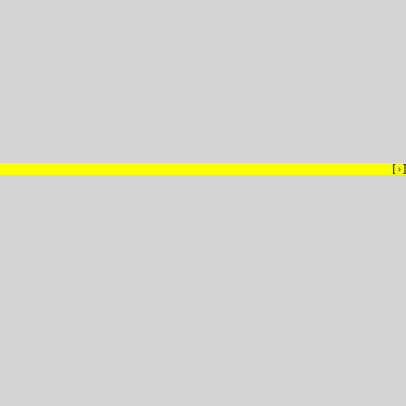
[
]
›