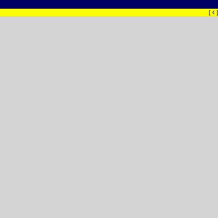
‹
[
]