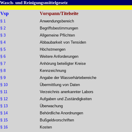
Wasch- und Reinigungsmittelgesetz
Vsp
Vorspann/Titelseite
§ 1
Anwendungsbereich
§ 2
Begriffsbestimmungen
§ 3
Allgemeine Pflichten
§ 4
Abbaubarkeit von Tensiden
§ 5
Höchstmengen
§ 6
Weitere Anforderungen
§ 7
Anhörung beteiligter Kreise
§ 8
Kennzeichnung
§ 9
Angabe der Wasserhärtebereiche
§ 10
Übermittlung von Daten
§ 11
Verzeichnis anerkannter Labors
§ 12
Aufgaben und Zuständigkeiten
§ 13
Überwachung
§ 14
Behördliche Anordnungen
§ 15
Bußgeldvorschriften
§ 16
Kosten