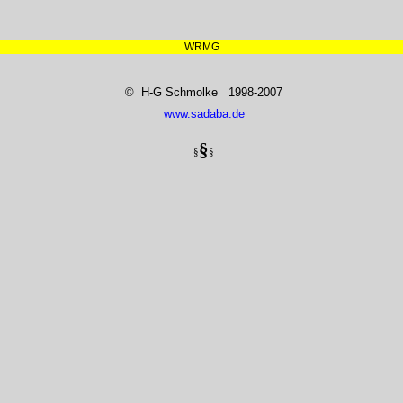
WRMG
© H-G Schmolke 1998-2007
www.sadaba.de
§
§
§