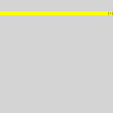
›
[
]