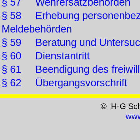
§ 57 Wehrersatzbehörden
§ 58 Erhebung personenbezo
Meldebehörden
§ 59 Beratung und Untersu
§ 60 Dienstantritt
§ 61 Beendigung des freiwill
§ 62 Übergangsvorschrift
© H-G Sc
www