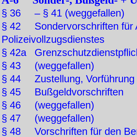
A-6 Sonder-, Bußgeld- + Ü
§ 36 – § 41 (weggefallen)
§ 42 Sondervorschriften für
Polizeivollzugsdienstes
§ 42a Grenzschutzdienstpflic
§ 43 (weggefallen)
§ 44 Zustellung, Vorführung
§ 45 Bußgeldvorschriften
§ 46 (weggefallen)
§ 47 (weggefallen)
§ 48 Vorschriften für den Be