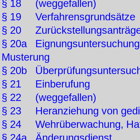
§ 18 (weggefallen)
§ 19 Verfahrensgrundsätze
§ 20 Zurückstellungsanträg
§ 20a Eignungsuntersuchung +
Musterung
§ 20b Überprüfungsuntersuc
§ 21 Einberufung
§ 22 (weggefallen)
§ 23 Heranziehung von gedie
§ 24 Wehrüberwachung, Haf
§ 24a Änderungsdienst