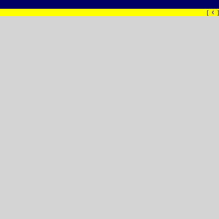
‹
[
]