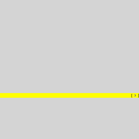
›
[
]