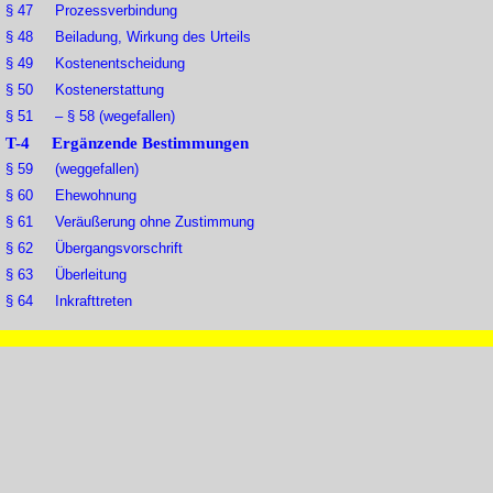
§ 47 Prozessverbindung
§ 48 Beiladung, Wirkung des Urteils
§ 49 Kostenentscheidung
§ 50 Kostenerstattung
§ 51 – § 58 (wegefallen)
T-4 Ergänzende Bestimmungen
§ 59 (weggefallen)
§ 60 Ehewohnung
§ 61 Veräußerung ohne Zustimmung
§ 62 Übergangsvorschrift
§ 63 Überleitung
§ 64 Inkrafttreten