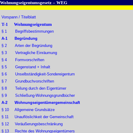
Wohnungseigentumsgesetz – WEG
Vorspann / Titelblatt
T-1 Wohnungseigentum
§ 1 Begriffsbestimmungen
A-1 Begründung
§ 2 Arten der Begründung
§ 3 Vertragliche Einräumung
§ 4 Formvorschriften
§ 5 Gegenstand + Inhalt
§ 6 Unselbständigkeit-Sondereigentum
§ 7 Grundbuchvorschriften
§ 8 Teilung durch den Eigentümer
§ 9 Schließung-Wohnungsgrundbücher
A-2 Wohnungseigentümergemeinschaft
§ 10 Allgemeine Grundsätze
§ 11 Unauflöslichkeit der Gemeinschaft
§ 12 Veräußerungsbeschränkung
§ 13 Rechte des Wohnungseigentümers