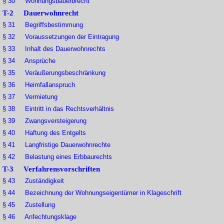
§ 30 Wohnungsbauerbrecht
T-2 Dauerwohnrecht
§ 31 Begriffsbestimmung
§ 32 Voraussetzungen der Eintragung
§ 33 Inhalt des Dauerwohnrechts
§ 34 Ansprüche
§ 35 Veräußerungsbeschränkung
§ 36 Heimfallanspruch
§ 37 Vermietung
§ 38 Eintritt in das Rechtsverhältnis
§ 39 Zwangsversteigerung
§ 40 Haftung des Entgelts
§ 41 Langfristige Dauerwohnrechte
§ 42 Belastung eines Erbbaurechts
T-3 Verfahrensvorschriften
§ 43 Zuständigkeit
§ 44 Bezeichnung der Wohnungseigentümer in Klageschrift
§ 45 Zustellung
§ 46 Anfechtungsklage