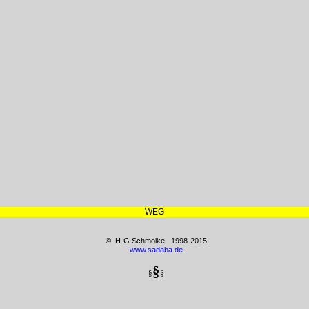
WEG
© H-G Schmolke 1998-2015
www.sadaba.de
§
§
§