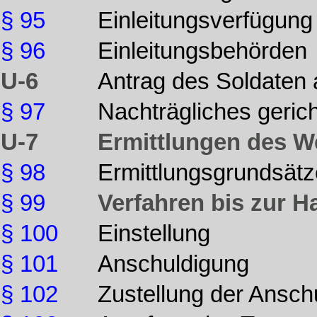
§ 95
Einleitungsverfügung
§ 96
Einleitungsbehörden
U-6
Antrag des Soldaten 
§ 97
Nachträgliches gerich
U-7
Ermittlungen des W
§ 98
Ermittlungsgrundsätz
§ 99
Verfahren bis zur 
§ 100
Einstellung
§ 101
Anschuldigung
§ 102
Zustellung der Ansch