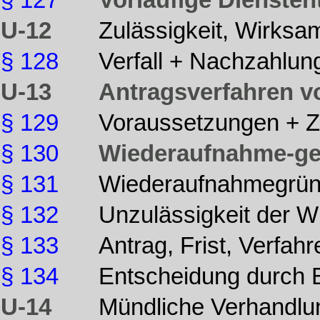
§ 127
Vorläufige Dienste
U-12
Zulässigkeit, Wirksam
§ 128
Verfall + Nachzahlun
U-13
Antragsverfahren v
§ 129
Voraussetzungen + Z
§ 130
Wiederaufnahme-geri
§ 131
Wiederaufnahmegrü
§ 132
Unzulässigkeit der 
§ 133
Antrag, Frist, Verfahr
§ 134
Entscheidung durch 
U-14
Mündliche Verhandlun