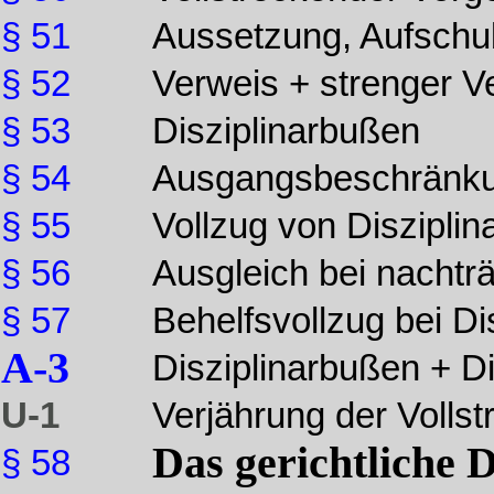
§ 51
Aussetzung, Aufschu
§ 52
Verweis + strenger V
§ 53
Disziplinarbußen
§ 54
Ausgangsbeschränk
§ 55
Vollzug von Disziplin
§ 56
Ausgleich bei nachtr
§ 57
Behelfsvollzug bei Dis
A-3
Disziplinarbußen + Di
U-1
Verjährung der Volls
Das gerichtliche 
§ 58