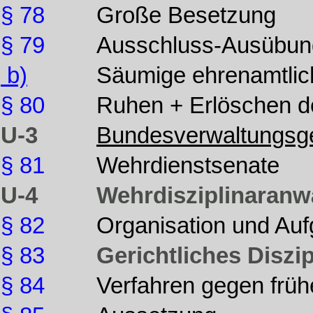
§ 78
Große Besetzung
§ 79
Ausschluss-Ausübun
b)
Säumige ehrenamtlic
§ 80
Ruhen + Erlöschen d
U-3
Bundesverwaltungsge
§ 81
Wehrdienstsenate
U-4
Wehrdisziplinaranw
§ 82
Organisation und Au
§ 83
Gerichtliches Diszi
§ 84
Verfahren gegen früh