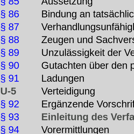
§ 85
Aussetzung
§ 86
Bindung an tatsächli
§ 87
Verhandlungsunfähigk
§ 88
Zeugen und Sachver
§ 89
Unzulässigkeit der V
§ 90
Gutachten über den 
§ 91
Ladungen
U-5
Verteidigung
§ 92
Ergänzende Vorschri
§ 93
Einleitung des Verf
§ 94
Vorermittlungen