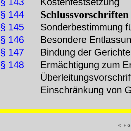
§ 143
Kostenfestsetzung
Schlussvorschriften
§ 144
§ 145
Sonderbestimmung für
§ 146
Besondere Entlassun
§ 147
Bindung der Gerichte
§ 148
Ermächtigung zum Er
Überleitungsvorschrif
Einschränkung von G
© H-G