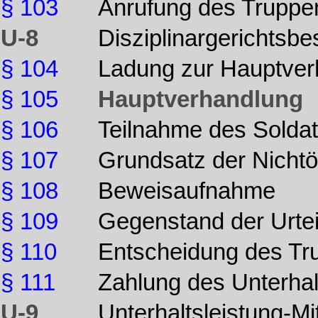
§ 103
Anrufung des Truppen
U-8
Disziplinargerichtsbe
§ 104
Ladung zur Hauptverh
§ 105
Hauptverhandlung
§ 106
Teilnahme des Solda
§ 107
Grundsatz der Nichtöf
§ 108
Beweisaufnahme
§ 109
Gegenstand der Urtei
§ 110
Entscheidung des Tr
§ 111
Zahlung des Unterhal
U-9
Unterhaltsleistung-Mi