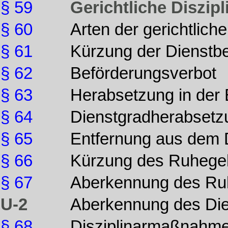
§ 59
Gerichtliche Diszi
§ 60
Arten der gerichtlic
§ 61
Kürzung der Dienstb
§ 62
Beförderungsverbot
§ 63
Herabsetzung in der
§ 64
Dienstgradherabsetz
§ 65
Entfernung aus dem D
§ 66
Kürzung des Ruhege
§ 67
Aberkennung des Ru
U-2
Aberkennung des Di
§ 68
Disziplinarmaßnahme