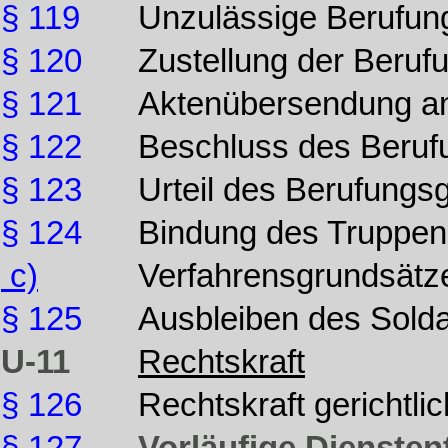
§ 119
Unzulässige Berufun
§ 120
Zustellung der Beruf
§ 121
Aktenübersendung an
§ 122
Beschluss des Beruf
§ 123
Urteil des Berufungsg
§ 124
Bindung des Truppend
c)
Verfahrensgrundsätz
§ 125
Ausbleiben des Sold
U-11
Rechtskraft
§ 126
Rechtskraft gerichtl