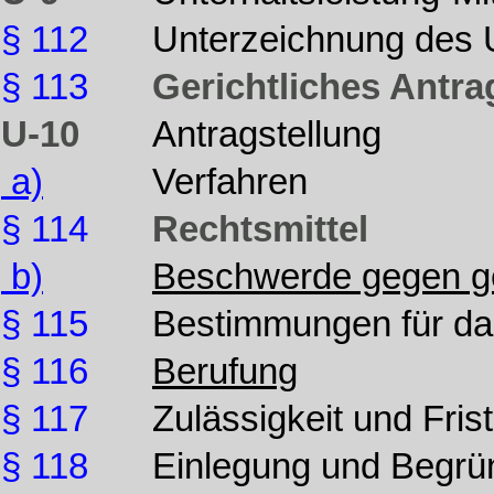
§ 112
Unterzeichnung des U
§ 113
Gerichtliches Antra
U-10
Antragstellung
a)
Verfahren
§ 114
Rechtsmittel
b)
Beschwerde gegen ge
§ 115
Bestimmungen für d
§ 116
Berufung
§ 117
Zulässigkeit und Fris
§ 118
Einlegung und Begrü