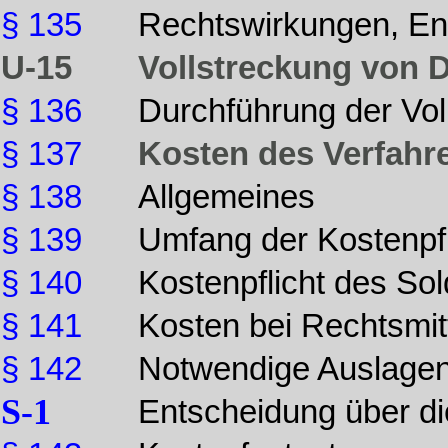
§ 135
Rechtswirkungen, En
U-15
Vollstreckung von 
§ 136
Durchführung der Vol
§ 137
Kosten des Verfahr
§ 138
Allgemeines
§ 139
Umfang der Kostenpfl
§ 140
Kostenpflicht des So
§ 141
Kosten bei Rechtsmit
§ 142
Notwendige Auslage
S-1
Entscheidung über d