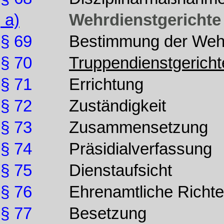
a)
Wehrdienstgerichte
§ 69
Bestimmung der Wehr
§ 70
Truppendienstgericht
§ 71
Errichtung
§ 72
Zuständigkeit
§ 73
Zusammensetzung
§ 74
Präsidialverfassung
§ 75
Dienstaufsicht
§ 76
Ehrenamtliche Richte
§ 77
Besetzung