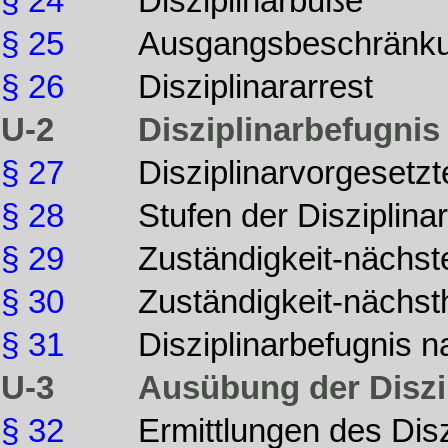
§ 24
Disziplinarbuße
§ 25
Ausgangsbeschränk
§ 26
Disziplinararrest
U-2
Disziplinarbefugnis
§ 27
Disziplinarvorgesetzt
§ 28
Stufen der Disziplina
§ 29
Zuständigkeit-nächst
§ 30
Zuständigkeit-nächst
§ 31
Disziplinarbefugnis 
U-3
Ausübung der Diszi
§ 32
Ermittlungen des Dis