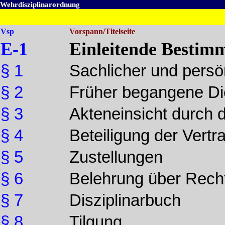
Wehrdisziplinarordnung
Vsp
Vorspann/Titelseite
E-1
Einleitende Bestim
§ 1
Sachlicher und persö
§ 2
Früher begangene Di
§ 3
Akteneinsicht durch 
§ 4
Beteiligung der Vert
§ 5
Zustellungen
§ 6
Belehrung über Recht
§ 7
Disziplinarbuch
§ 8
Tilgung