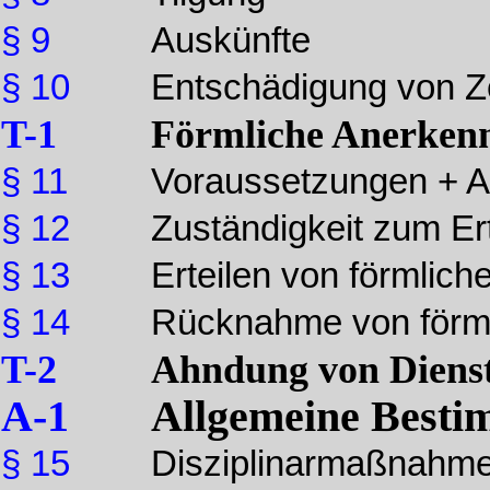
§ 9
Auskünfte
§ 10
Entschädigung von Z
T-1
Förmliche Anerken
§ 11
Voraussetzungen + A
§ 12
Zuständigkeit zum Er
§ 13
Erteilen von förmlic
§ 14
Rücknahme von förm
T-2
Ahndung von Diens
A-1
Allgemeine Best
§ 15
Disziplinarmaßnahm