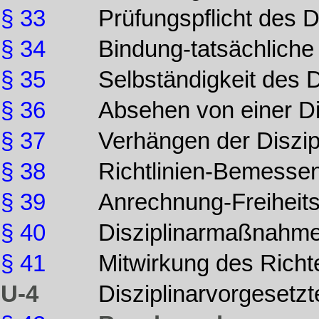
§ 33
Prüfungspflicht des D
§ 34
Bindung-tatsächliche
§ 35
Selbständigkeit des D
§ 36
Absehen von einer D
§ 37
Verhängen der Diszi
§ 38
Richtlinien-Bemesse
§ 39
Anrechnung-Freiheits
§ 40
Disziplinarmaßnahm
§ 41
Mitwirkung des Richte
U-4
Disziplinarvorgesetzte