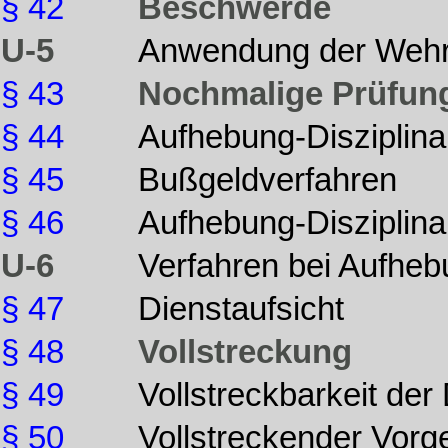
§ 42
Beschwerde
U-5
Anwendung der Weh
§ 43
Nochmalige Prüfun
§ 44
Aufhebung-Disziplin
§ 45
Bußgeldverfahren
§ 46
Aufhebung-Diszipli
U-6
Verfahren bei Aufhe
§ 47
Dienstaufsicht
§ 48
Vollstreckung
§ 49
Vollstreckbarkeit de
§ 50
Vollstreckender Vorg