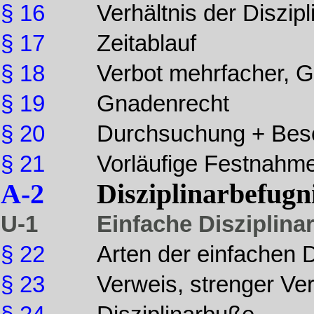
§ 16
Verhältnis der Diszi
§ 17
Zeitablauf
§ 18
Verbot mehrfacher, G
§ 19
Gnadenrecht
§ 20
Durchsuchung + Be
§ 21
Vorläufige Festnahm
A-2
Disziplinarbefugn
U-1
Einfache Diszipli
§ 22
Arten der einfachen
§ 23
Verweis, strenger Ve