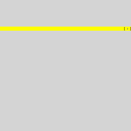
›
[
]