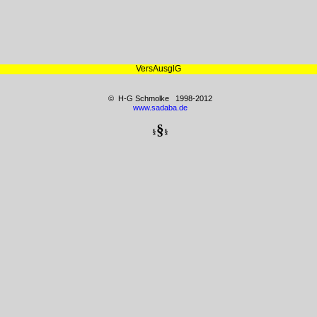
VersAusglG
© H-G Schmolke 1998-2012
www.sadaba.de
§
§
§