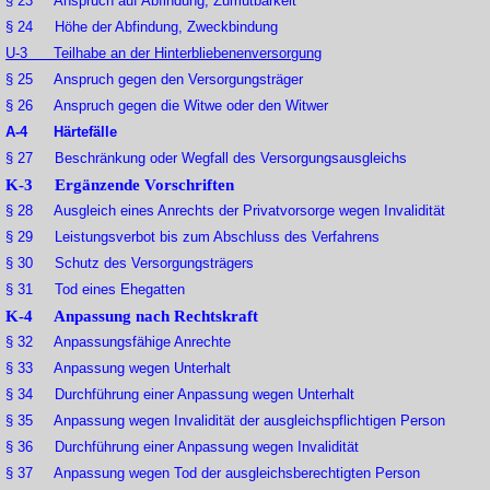
§ 23 Anspruch auf Abfindung, Zumutbarkeit
§ 24 Höhe der Abfindung, Zweckbindung
U-3 Teilhabe an der Hinterbliebenenversorgung
§ 25 Anspruch gegen den Versorgungsträger
§ 26 Anspruch gegen die Witwe oder den Witwer
A-4 Härtefälle
§ 27 Beschränkung oder Wegfall des Versorgungsausgleichs
K-3 Ergänzende Vorschriften
§ 28 Ausgleich eines Anrechts der Privatvorsorge wegen Invalidität
§ 29 Leistungsverbot bis zum Abschluss des Verfahrens
§ 30 Schutz des Versorgungsträgers
§ 31 Tod eines Ehegatten
K-4 Anpassung nach Rechtskraft
§ 32 Anpassungsfähige Anrechte
§ 33 Anpassung wegen Unterhalt
§ 34 Durchführung einer Anpassung wegen Unterhalt
§ 35 Anpassung wegen Invalidität der ausgleichspflichtigen Person
§ 36 Durchführung einer Anpassung wegen Invalidität
§ 37 Anpassung wegen Tod der ausgleichsberechtigten Person