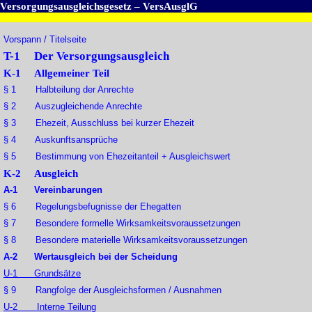
Versorgungsausgleichsgesetz – VersAusglG
Vorspann / Titelseite
T-1 Der Versorgungsausgleich
K-1 Allgemeiner Teil
§ 1 Halbteilung der Anrechte
§ 2 Auszugleichende Anrechte
§ 3 Ehezeit, Ausschluss bei kurzer Ehezeit
§ 4 Auskunftsansprüche
§ 5 Bestimmung von Ehezeitanteil + Ausgleichswert
K-2 Ausgleich
A-1 Vereinbarungen
§ 6 Regelungsbefugnisse der Ehegatten
§ 7 Besondere formelle Wirksamkeitsvoraussetzungen
§ 8 Besondere materielle Wirksamkeitsvoraussetzungen
A-2 Wertausgleich bei der Scheidung
U-1 Grundsätze
§ 9 Rangfolge der Ausgleichsformen / Ausnahmen
U-2 Interne Teilung