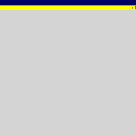
‹
[
]