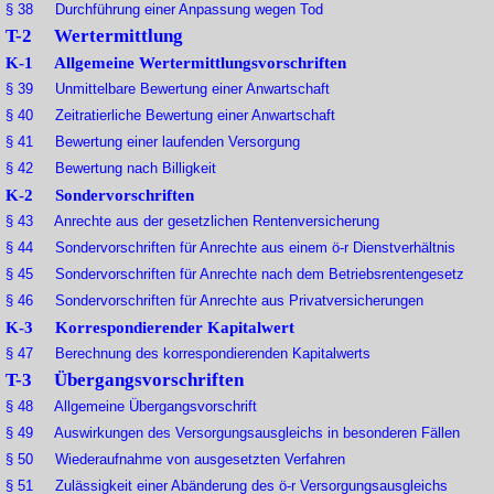
§ 38 Durchführung einer Anpassung wegen Tod
T-2 Wertermittlung
K-1 Allgemeine Wertermittlungsvorschriften
§ 39 Unmittelbare Bewertung einer Anwartschaft
§ 40 Zeitratierliche Bewertung einer Anwartschaft
§ 41 Bewertung einer laufenden Versorgung
§ 42 Bewertung nach Billigkeit
K-2 Sondervorschriften
§ 43 Anrechte aus der gesetzlichen Rentenversicherung
§ 44 Sondervorschriften für Anrechte aus einem ö-r Dienstverhältnis
§ 45 Sondervorschriften für Anrechte nach dem Betriebsrentengesetz
§ 46 Sondervorschriften für Anrechte aus Privatversicherungen
K-3 Korrespondierender Kapitalwert
§ 47 Berechnung des korrespondierenden Kapitalwerts
T-3 Übergangsvorschriften
§ 48 Allgemeine Übergangsvorschrift
§ 49 Auswirkungen des Versorgungsausgleichs in besonderen Fällen
§ 50 Wiederaufnahme von ausgesetzten Verfahren
§ 51 Zulässigkeit einer Abänderung des ö-r Versorgungsausgleichs