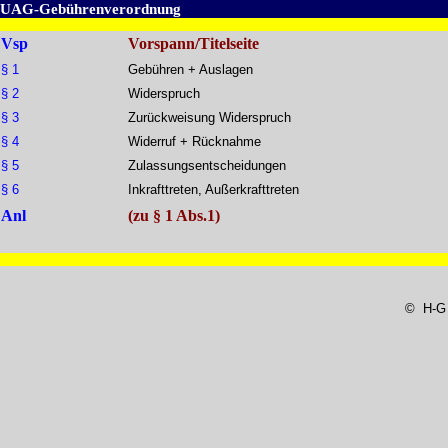
UAG-Gebührenverordnung
Vsp
Vorspann/Titelseite
§ 1
Gebühren + Auslagen
§ 2
Widerspruch
§ 3
Zurückweisung Widerspruch
§ 4
Widerruf + Rücknahme
§ 5
Zulassungsentscheidungen
§ 6
Inkrafttreten, Außerkrafttreten
Anl
(zu § 1 Abs.1)
© H-G