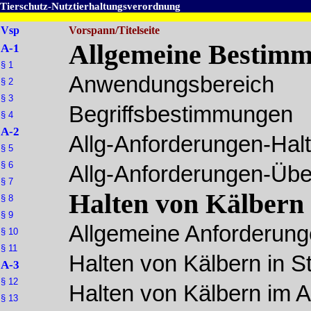
Tierschutz-Nutztierhaltungsverordnung
Vsp
Vorspann/Titelseite
Allgemeine Bestim
A-1
§ 1
Anwendungsbereich
§ 2
§ 3
Begriffsbestimmungen
§ 4
A-2
Allg-Anforderungen-Hal
§ 5
§ 6
Allg-Anforderungen-Übe
§ 7
Halten von Kälbern
§ 8
§ 9
Allgemeine Anforderun
§ 10
§ 11
Halten von Kälbern in St
A-3
§ 12
Halten von Kälbern im A
§ 13