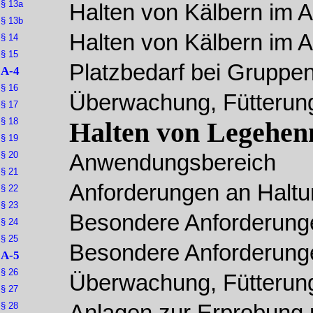
§ 13a
Halten von Kälbern im A
§ 13b
Halten von Kälbern im A
§ 14
§ 15
Platzbedarf bei Gruppe
A-4
§ 16
Überwachung, Fütterung
§ 17
§ 18
Halten von Legehen
§ 19
§ 20
Anwendungsbereich
§ 21
Anforderungen an Haltu
§ 22
§ 23
Besondere Anforderung
§ 24
§ 25
Besondere Anforderunge
A-5
§ 26
Überwachung, Fütterun
§ 27
§ 28