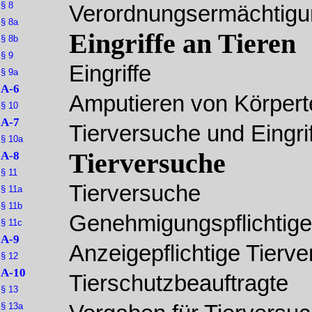
§ 8
Verordnungsermächtig
§ 8a
Eingriffe an Tieren
§ 8b
§ 9
Eingriffe
§ 9a
A-6
Amputieren von Körpert
§ 10
A-7
Tierversuche und Eingri
§ 10a
Tierversuche
A-8
§ 11
Tierversuche
§ 11a
§ 11b
Genehmigungspflichtige
§ 11c
A-9
Anzeigepflichtige Tierv
§ 12
A-10
Tierschutzbeauftragte
§ 13
§ 13a