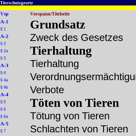
Tierschutzgesetz
Vsp
Vorspann/Titelseite
Grundsatz
A-1
§ 1
Zweck des Gesetzes
A-2
§ 2
Tierhaltung
§ 2a
§ 3
Tierhaltung
A-3
§ 4
Verordnungsermächtig
§ 4a
Verbote
§ 4b
A-4
Töten von Tieren
§ 5
§ 6
Tötung von Tieren
§ 6a
A-5
Schlachten von Tieren
§ 7