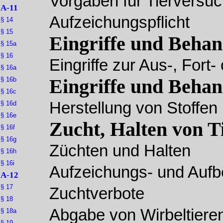
Vorgaben für Tierversu
A-11
Aufzeichungspflicht
§ 14
§ 15
Eingriffe und Beha
§ 15a
§ 16
Eingriffe zur Aus-, Fort
§ 16a
§ 16b
Eingriffe und Beha
§ 16c
Herstellung von Stoffen
§ 16d
§ 16e
Zucht, Halten von T
§ 16f
§ 16g
Züchten und Halten
§ 16h
§ 16i
Aufzeichungs- und Aufb
A-12
§ 17
Zuchtverbote
§ 18
Abgabe von Wirbeltiere
§ 18a
§ 19