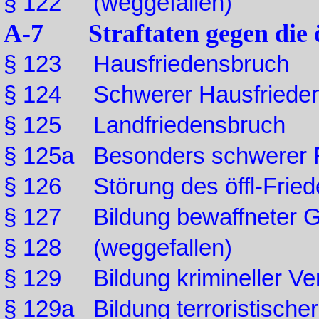
§ 122 (weggefallen)
A-7 Straftaten gegen die ö
§ 123 Hausfriedensbruch
§ 124 Schwerer Hausfriede
§ 125 Landfriedensbruch
§ 125a Besonders schwerer F
§ 126 Störung des öffl-Fried
§ 127 Bildung bewaffneter 
§ 128 (weggefallen)
§ 129 Bildung krimineller Ve
§ 129a Bildung terroristische