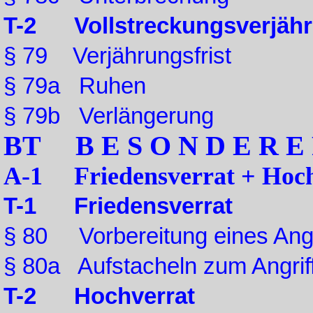
T-2 Vollstreckungsverjäh
§ 79 Verjährungsfrist
§ 79a Ruhen
§ 79b Verlängerung
BT B E S O N D E R E 
A-1 Friedensverrat + Hoch
T-1 Friedensverrat
§ 80 Vorbereitung eines Angr
§ 80a Aufstacheln zum Angrif
T-2 Hochverrat