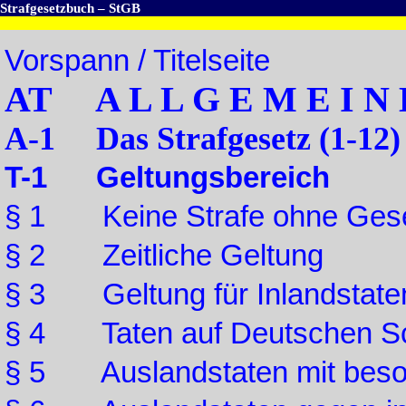
Strafgesetzbuch – StGB
Vorspann / Titelseite
AT A L L G E M E I N 
A-1 Das Strafgesetz (1-12)
T-1 Geltungsbereich
§ 1 Keine Strafe ohne Ges
§ 2 Zeitliche Geltung
§ 3 Geltung für Inlandstate
§ 4 Taten auf Deutschen Sch
§ 5 Auslandstaten mit beso