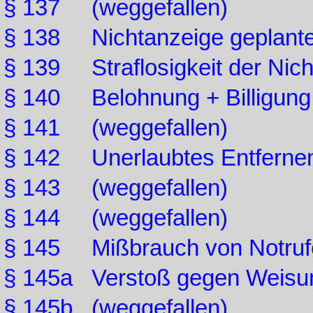
§ 137 (weggefallen)
§ 138 Nichtanzeige geplanter
§ 139 Straflosigkeit der Nic
§ 140 Belohnung + Billigung 
§ 141 (weggefallen)
§ 142 Unerlaubtes Entfernen
§ 143 (weggefallen)
§ 144 (weggefallen)
§ 145 Mißbrauch von Notruf
§ 145a Verstoß gegen Weisun
§ 145b (weggefallen)