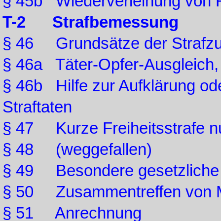
§ 45b Wiederverleihung von 
T-2 Strafbemessung
§ 46 Grundsätze der Straf
§ 46a Täter-Opfer-Ausgleich
§ 46b Hilfe zur Aufklärung o
Straftaten
§ 47 Kurze Freiheitsstrafe n
§ 48 (weggefallen)
§ 49 Besondere gesetzliche
§ 50 Zusammentreffen von M
§ 51 Anrechnung