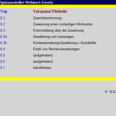
Spätaussiedler-Wohnort-Gesetz
Vsp
Vorspann/Titelseite
§ 1
Zweckbestimmung
§ 2
Zuweisung eines vorläufigen Wohnortes
§ 3
Entscheidung über die Zuweisung
§ 3a
Gewährung von Leistungen
§ 3b
Kostenerstattung-Gewährung v Sozialhilfe
§ 4
Erlaß von Rechtsverordnungen
§ 5
(aufgehoben)
§ 6
(aufgehoben)
§ 7
Inkrafttreten
© H-G