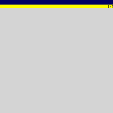
‹
[
]