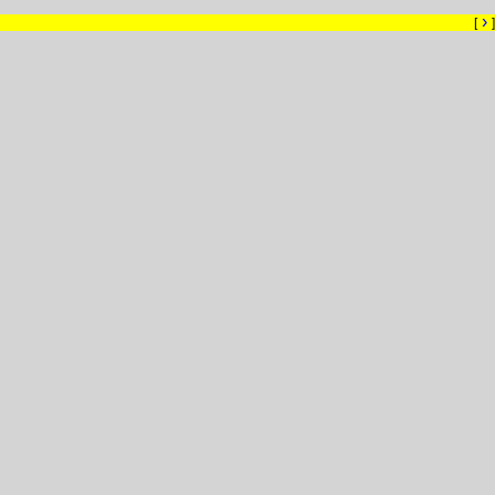
›
[
]