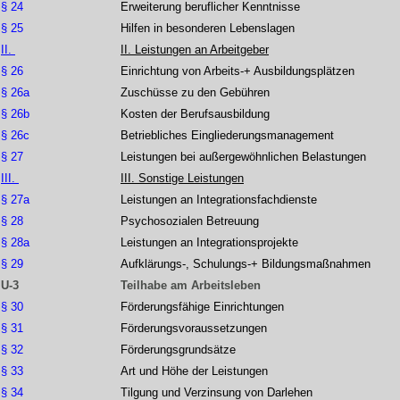
§ 24
Erweiterung beruflicher Kenntnisse
§ 25
Hilfen in besonderen Lebenslagen
II.
II. Leistungen an Arbeitgeber
§ 26
Einrichtung von Arbeits-+ Ausbildungsplätzen
§ 26a
Zuschüsse zu den Gebühren
§ 26b
Kosten der Berufsausbildung
§ 26c
Betriebliches Eingliederungsmanagement
§ 27
Leistungen bei außergewöhnlichen Belastungen
III.
III. Sonstige Leistungen
§ 27a
Leistungen an Integrationsfachdienste
§ 28
Psychosozialen Betreuung
§ 28a
Leistungen an Integrationsprojekte
§ 29
Aufklärungs-, Schulungs-+ Bildungsmaßnahmen
U-3
Teilhabe am Arbeitsleben
§ 30
Förderungsfähige Einrichtungen
§ 31
Förderungsvoraussetzungen
§ 32
Förderungsgrundsätze
§ 33
Art und Höhe der Leistungen
§ 34
Tilgung und Verzinsung von Darlehen