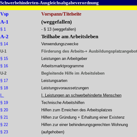
Schwerbehinderten-Ausgleichsabgabeverordnung
Vsp
Vorspann/Titelseite
A-1
(weggefallen)
§ 1
- § 13 (weggefallen)
A-2
Teilhabe am Arbeitsleben
§ 14
Verwendungszwecke
U-1
Förderung des Arbeits-+ Ausbildungsplatzangebo
§ 15
Leistungen an Arbeitgeber
§ 16
Arbeitsmarktprogramme
U-2
Begleitende Hilfe im Arbeitsleben
§ 17
Leistungsarten
§ 18
Leistungsvoraussetzungen
I.
I. Leistungen an schwerbehinderte Menschen
§ 19
Technische Arbeitshilfen
§ 20
Hilfen zum Erreichen des Arbeitsplatzes
§ 21
Hilfen zur Gründung + Erhaltung einer Existenz
§ 22
Hilfen zur einer behinderungsgerechten Wohnung
§ 23
(aufgehoben)