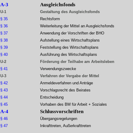
A-3
Ausgleichsfonds
U-1
Gestaltung des Ausgleichsfonds
§ 35
Rechtsform
§ 36
Weiterleitung der Mittel an Ausgleichsfonds
§ 37
Anwendung der Vorschriften der BHO
§ 38
Aufstellung eines Wirtschaftsplans
§ 39
Feststellung des Wirtschaftsplans
§ 40
Ausführung des Wirtschaftsplans
U-2
Förderung der Teilhabe am Arbeitsleben
§ 41
Verwendungszwecke
U-3
Verfahren der Vergabe der Mittel
§ 42
Anmeldeverfahren und Anträge
§ 43
Vorschlagsrecht des Beirates
§ 44
Entscheidung
§ 45
Vorhaben des BM für Arbeit + Soziales
A-4
Schlussvorschriften
§ 46
Übergangsregelungen
§ 47
Inkrafttreten, Außerkrafttreten