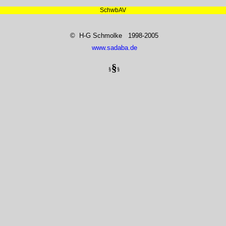
SchwbAV
© H-G Schmolke 1998-2005
www.sadaba.de
§
§
§