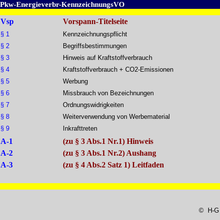
Pkw-Energieverbr-KennzeichnungsVO
Vsp
Vorspann-Titelseite
§ 1
Kennzeichnungspflicht
§ 2
Begriffsbestimmungen
§ 3
Hinweis auf Kraftstoffverbrauch
§ 4
Kraftstoffverbrauch + CO2-Emissionen
§ 5
Werbung
§ 6
Missbrauch von Bezeichnungen
§ 7
Ordnungswidrigkeiten
§ 8
Weiterverwendung von Werbematerial
§ 9
Inkrafttreten
A-1
(zu § 3 Abs.1 Nr.1) Hinweis
A-2
(zu § 3 Abs.1 Nr.2) Aushang
A-3
(zu § 4 Abs.2 Satz 1) Leitfaden
© H-G