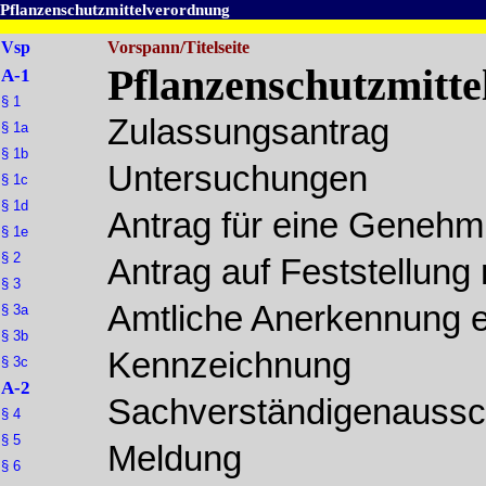
Pflanzenschutzmittelverordnung
Vsp
Vorspann/Titelseite
Pflanzenschutzmitte
A-1
§ 1
Zulassungsantrag
§ 1a
§ 1b
Untersuchungen
§ 1c
§ 1d
Antrag für eine Genehm
§ 1e
§ 2
Antrag auf Feststellung
§ 3
Amtliche Anerkennung e
§ 3a
§ 3b
Kennzeichnung
§ 3c
A-2
Sachverständigenauss
§ 4
§ 5
Meldung
§ 6