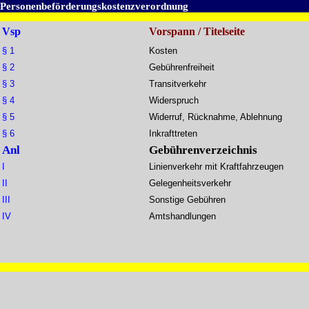
Personenbeförderungskostenzverordnung
Vsp
Vorspann / Titelseite
§ 1
Kosten
§ 2
Gebührenfreiheit
§ 3
Transitverkehr
§ 4
Widerspruch
§ 5
Widerruf, Rücknahme, Ablehnung
§ 6
Inkrafttreten
Anl
Gebührenverzeichnis
I
Linienverkehr mit Kraftfahrzeugen
II
Gelegenheitsverkehr
III
Sonstige Gebühren
IV
Amtshandlungen