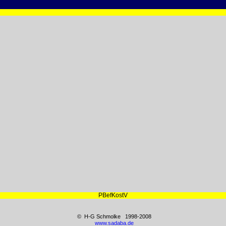
PBefKostV
© H-G Schmolke 1998-2008
www.sadaba.de