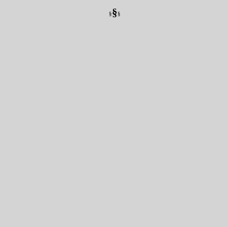
§
§
§