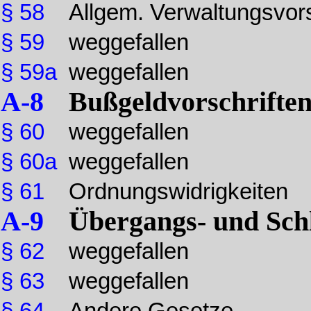
§ 58
Allgem. Verwaltungsvor
§ 59
weggefallen
§ 59a
weggefallen
A-8
Bußgeldvorschrifte
§ 60
weggefallen
§ 60a
weggefallen
§ 61
Ordnungswidrigkeiten
A-9
Übergangs- und Sc
§ 62
weggefallen
§ 63
weggefallen