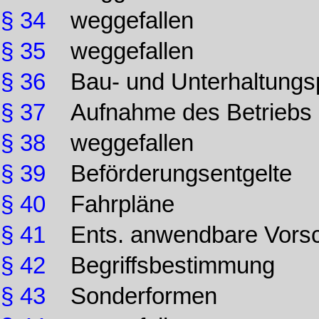
§ 34
weggefallen
§ 35
weggefallen
§ 36
Bau- und Unterhaltungsp
§ 37
Aufnahme des Betriebs
§ 38
weggefallen
§ 39
Beförderungsentgelte
§ 40
Fahrpläne
§ 41
Ents. anwendbare Vorsc
§ 42
Begriffsbestimmung
§ 43
Sonderformen