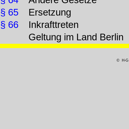
§ 64
Andere Gesetze
§ 65
Ersetzung
§ 66
Inkrafttreten
Geltung im Land Berlin
© H-G