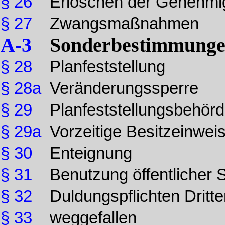
§ 26
Erlöschen der Genehmi
§ 27
Zwangsmaßnahmen
A-3
Sonderbestimmung
§ 28
Planfeststellung
§ 28a
Veränderungssperre
§ 29
Planfeststellungsbehör
§ 29a
Vorzeitige Besitzeinwei
§ 30
Enteignung
§ 31
Benutzung öffentlicher 
§ 32
Duldungspflichten Dritte
§ 33
weggefallen