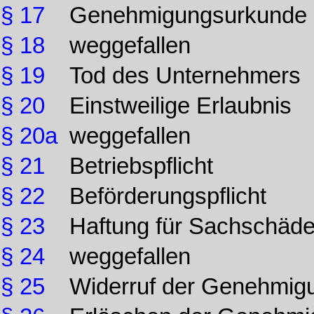
§ 17
Genehmigungsurkunde
§ 18
weggefallen
§ 19
Tod des Unternehmers
§ 20
Einstweilige Erlaubnis
§ 20a
weggefallen
§ 21
Betriebspflicht
§ 22
Beförderungspflicht
§ 23
Haftung für Sachschäd
§ 24
weggefallen
§ 25
Widerruf der Genehmig