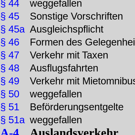
§ 44
weggefallen
§ 45
Sonstige Vorschriften
§ 45a
Ausgleichspflicht
§ 46
Formen des Gelegenhei
§ 47
Verkehr mit Taxen
§ 48
Ausflugsfahrten
§ 49
Verkehr mit Mietomnibu
§ 50
weggefallen
§ 51
Beförderungsentgelte
§ 51a
weggefallen
A-4
Auslandsverkehr