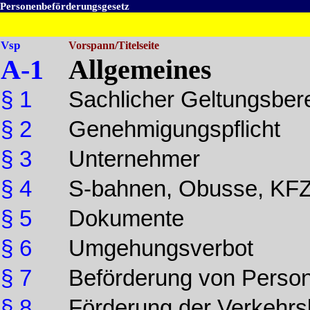
Personenbeförderungsgesetz
Vsp
Vorspann/Titelseite
A-1
Allgemeines
§ 1
Sachlicher Geltungsber
§ 2
Genehmigungspflicht
§ 3
Unternehmer
§ 4
S-bahnen, Obusse, KF
§ 5
Dokumente
§ 6
Umgehungsverbot
§ 7
Beförderung von Perso
§ 8
Förderung der Verkehr