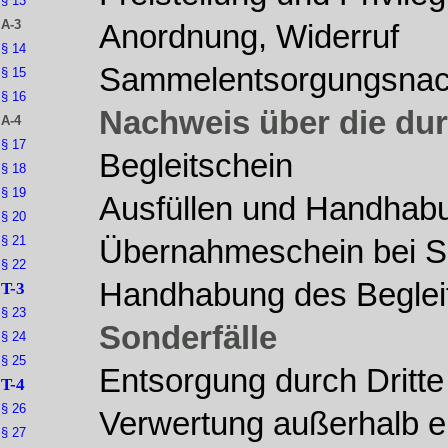
§ 13
A-3
Anordnung, Widerruf
§ 14
Sammelentsorgungsnac
§ 15
§ 16
Nachweis über die du
A-4
§ 17
Begleitschein
§ 18
§ 19
Ausfüllen und Handhabu
§ 20
§ 21
Übernahmeschein bei 
§ 22
Handhabung des Beglei
T-3
§ 23
Sonderfälle
§ 24
§ 25
Entsorgung durch Dritte
T-4
§ 26
Verwertung außerhalb e
§ 27