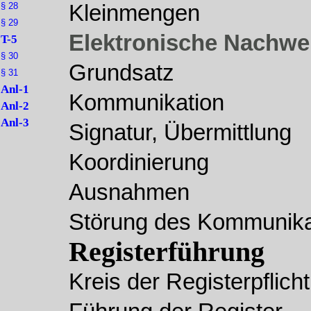
§ 28
Kleinmengen
§ 29
Elektronische Nachwe
T-5
§ 30
Grundsatz
§ 31
Anl-1
Kommunikation
Anl-2
Anl-3
Signatur, Übermittlung
Koordinierung
Ausnahmen
Störung des Kommunika
Registerführung
Kreis der Registerpflich