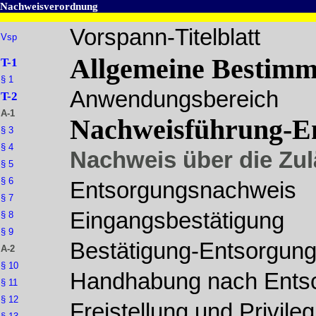
Nachweisverordnung
Vorspann-Titelblatt
Vsp
Allgemeine Bestim
T-1
§ 1
Anwendungsbereich
T-2
A-1
Nachweisführung-En
§ 3
§ 4
Nachweis über die Zul
§ 5
§ 6
Entsorgungsnachweis
§ 7
Eingangsbestätigung
§ 8
§ 9
Bestätigung-Entsorgun
A-2
§ 10
Handhabung nach Ents
§ 11
§ 12
Freistellung und Privile