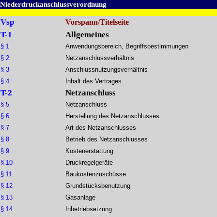
Niederdruckanschlussverordnung
Vsp
Vorspann/Titelseite
T-1
Allgemeines
§ 1
Anwendungsbereich, Begriffsbestimmungen
§ 2
Netzanschlussverhältnis
§ 3
Anschlussnutzungsverhältnis
§ 4
Inhalt des Vertrages
T-2
Netzanschluss
§ 5
Netzanschluss
§ 6
Herstellung des Netzanschlusses
§ 7
Art des Netzanschlusses
§ 8
Betrieb des Netzanschlusses
§ 9
Kostenerstattung
§ 10
Druckregelgeräte
§ 11
Baukostenzuschüsse
§ 12
Grundstücksbenutzung
§ 13
Gasanlage
§ 14
Inbetriebsetzung