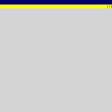
‹
[
]