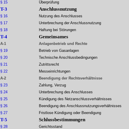
§ 15
Überprüfung
T-3
Anschlussnutzung
§ 16
Nutzung des Anschlusses
§ 17
Unterbrechung der Anschlussnutzung
§ 18
Haftung bei Störungen
T-4
Gemeinsames
A-1
Anlagenbetrieb und Rechte
§ 19
Betrieb von Gasanlagen
§ 20
Technische Anschlussbedingungen
§ 21
Zutrittsrecht
§ 22
Messeinrichtungen
A-2
Beendigung der Rechtsverhältnisse
§ 23
Zahlung, Verzug
§ 24
Unterbrechung des Anschlusses
§ 25
Kündigung des Netzanschlussverhältnisses
§ 26
Beendigung des Anschlussnutzungsverhältnisses
§ 27
Fristlose Kündigung oder Beendigung
T-5
Schlussbestimmungen
§ 28
Gerichtsstand