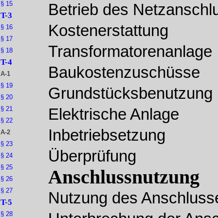
§ 15
Betrieb des Netzanschl
T-3
Kostenerstattung
§ 16
§ 17
Transformatorenanlage
§ 18
T-4
Baukostenzuschüsse
A-1
§ 19
Grundstücksbenutzung
§ 20
§ 21
Elektrische Anlage
§ 22
Inbetriebsetzung
A-2
§ 23
Überprüfung
§ 24
§ 25
Anschlussnutzung
§ 26
§ 27
Nutzung des Anschluss
T-5
§ 28