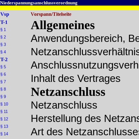
Niederspannungsanschlussverordnung
Vsp
Vorspann/Titelseite
Allgemeines
T-1
§ 1
Anwendungsbereich, Be
§ 2
§ 3
Netzanschlussverhältni
§ 4
T-2
Anschlussnutzungsverhä
§ 5
§ 6
Inhalt des Vertrages
§ 7
Netzanschluss
§ 8
§ 9
Netzanschluss
§ 10
§ 11
Herstellung des Netzan
§ 12
§ 13
Art des Netzanschlusse
§ 14