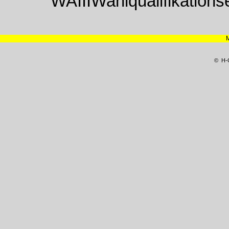
WAIIIWahlqualifikationse
© H-