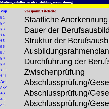
Mediengestalterberufsausbildungsverordnung
Vsp
Vorspann/Titelseite
Staatliche Anerkennung
§ 1
§ 2
Dauer der Berufsausbil
§ 3
§ 4
Struktur der Berufsausb
§ 5
§ 6
Ausbildungsrahmenplan
§ 7
§ 8
Durchführung der Beruf
§ 9
Zwischenprüfung
§ 10
§ 11
Abschlussprüfung/Gese
Anl
ARP
Abschlussprüfung/Gese
A-A
A-B
Abschlussprüfung/Gese
A-C